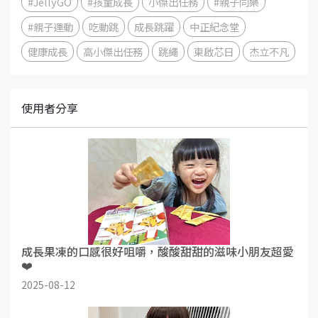
#JellyGO
#孩童成長
小傑出任務
#親子同樂
#親子運動
吃動跳
成長跳躍
中正紀念堂
健康成長
高小傑出任務
跳繩
東啟芯日
杰立不凡
使用者分享
成長果凍的口感很好咀嚼，酸酸甜甜的滋味小朋友超愛
❤️
2025-08-12