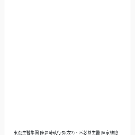
東杰生醫集團 陳夢琦執行長(左3)、禾芯菖生醫 陳家維總