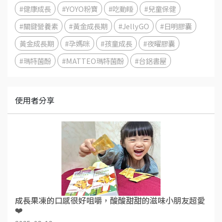
#健康成長
#YOYO粉寶
#吃動睡
#兒童保健
#關鍵營養素
#黃金成長期
#JellyGO
#日明膠囊
黃金成長期
#孕媽咪
#孩童成長
#夜曜膠囊
#瑪特菌酚
#MATTEO瑪特菌酚
#台鋁書屋
使用者分享
成長果凍的口感很好咀嚼，酸酸甜甜的滋味小朋友超愛
❤️