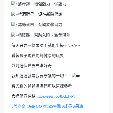
酵母鋅：增強體力、保護力
啤酒酵母：促進新陳代謝
蠶絲蛋白：有助於學習力
精胺酸：幫助入睡、激發潛能
每天只要一條果凍！就能少操不少心～
看著孩子現在能夠健康的玩耍
並對這個世界充滿好奇
就知道這就是我要守護的一切！！
有興趣的爸爸媽媽們可以這裡參考
官網購買連結:
https://reurl.cc/8Xk3vM
#傑立高
#JellyGO
#東杰生醫
#成長
#果凍