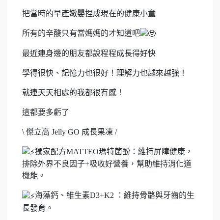
把當時的早產嫩嬰捏成現在的健康小童
所有的辛酸只有當媽媽的才知道吧
最近連身邊的朋友都說程程成長得好快
學得很快、記憶力也很好！理解力也越來越強！
就連天天相處的我都很有感！
這都要多虧了
\ 傑立高 Jelly GO 成長果凍 /
獨家配方MATTEO瑪特菌酚：維持屏障健康，
排除外界不良因子+吸收好營養，幫助維持消化道
機能。
海藻鈣、維生素D3+K2 ：維持骨骼與牙齒的生
長發育。