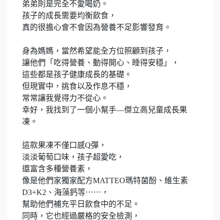
弟弟則是完全不愛喝奶。
孩子的成長需要均衡飲食，
真的很擔心會不會因為營養不足影響發育。
身為媽媽，當然希望能全方位照顧到孩子，
讓他們「吃得營養、動得開心、睡得安穩」，
這些都是孩子健康成長的基礎。
但現實中，挑食以及作息不穩，
常常讓我覺得力不從心。
幸好，我找到了一個小幫手—傑立高兒童成長果
凍。
這款果凍不僅口感Q彈，
淡淡葡萄口味，孩子超愛吃，
還富含多種營養素，
像是他們家獨家配方MATTEO瑪特菌酚、維生素
D3+K2、海藻鈣等⋯⋯，
幫助他們補充平日飲食中的不足。
同時，它也經過嚴格的安全檢測，