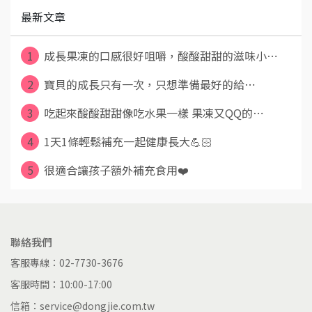
最新文章
1
成長果凍的口感很好咀嚼，酸酸甜甜的滋味小⋯
2
​ 寶貝的成長只有一次，只想準備最好的給⋯
3
吃起來酸酸甜甜像吃水果一樣 果凍又QQ的⋯
4
1天1條輕鬆補充一起健康長大💪🏻
5
很適合讓孩子額外補充食用❤️
聯絡我們
客服專線：02-7730-3676
客服時間：10:00-17:00
信箱：service@dongjie.com.tw