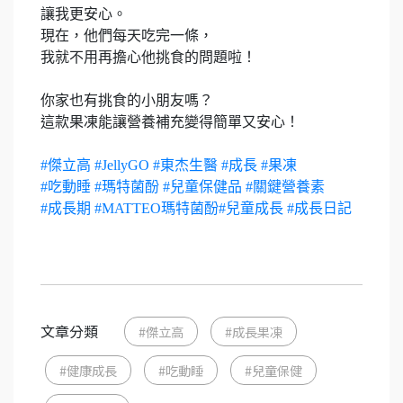
讓我更安心。
現在，他們每天吃完一條，
我就不用再擔心他挑食的問題啦！
你家也有挑食的小朋友嗎？
這款果凍能讓營養補充變得簡單又安心！
#傑立高
#JellyGO
#東杰生醫
#成長
#果凍
#吃動睡
#瑪特菌酚
#兒童保健品
#關鍵營養素
#成長期
#MATTEO瑪特菌酚
#兒童成長
#成長日記
文章分類
#傑立高
#成長果凍
#健康成長
#吃動睡
#兒童保健