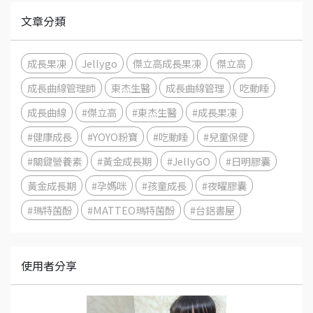
文章分類
成長果凍
Jellygo
傑立高成長果凍
傑立高
成長曲線管理師
東杰生醫
成長曲線管理
吃動睡
成長曲線
#傑立高
#東杰生醫
#成長果凍
#健康成長
#YOYO粉寶
#吃動睡
#兒童保健
#關鍵營養素
#黃金成長期
#JellyGO
#日明膠囊
黃金成長期
#孕媽咪
#孩童成長
#夜曜膠囊
#瑪特菌酚
#MATTEO瑪特菌酚
#台鋁書屋
使用者分享