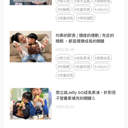
#傑立高
#東杰生醫
#健康成長
#吃動睡
#兒童保健
#JellyGO
#孩童成長
#瑪特菌酚
均衡的飲食 / 適度的運動 / 充足的
睡眠 ，都是健康成長的關鍵
2025-05-20
#傑立高
#成長果凍
#健康成長
#吃動睡
#兒童保健
#JellyGO
#孩童成長
傑立高Jelly GO成長果凍，針對孩
子營養素補充的關鍵💪
2025-05-13