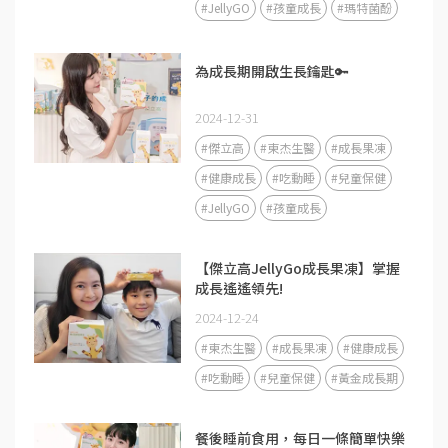
#JellyGO
#孩童成長
#瑪特菌酚
為成長期開啟生長鑰匙🔑
2024-12-31
#傑立高
#東杰生醫
#成長果凍
#健康成長
#吃動睡
#兒童保健
#JellyGO
#孩童成長
【傑立高JellyGo成長果凍】掌握
成長遙遙領先!
2024-12-24
#東杰生醫
#成長果凍
#健康成長
#吃動睡
#兒童保健
#黃金成長期
餐後睡前食用，每日一條簡單快樂