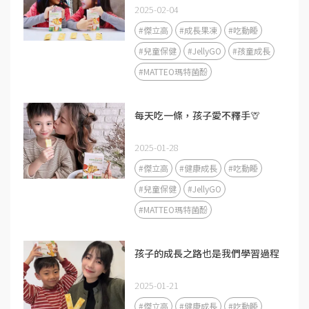
2025-02-04
#傑立高
#成長果凍
#吃動睡
#兒童保健
#JellyGO
#孩童成長
#MATTEO瑪特菌酚
每天吃一條，孩子愛不釋手🦒
2025-01-28
#傑立高
#健康成長
#吃動睡
#兒童保健
#JellyGO
#MATTEO瑪特菌酚
孩子的成長之路也是我們學習過程
2025-01-21
#傑立高
#健康成長
#吃動睡