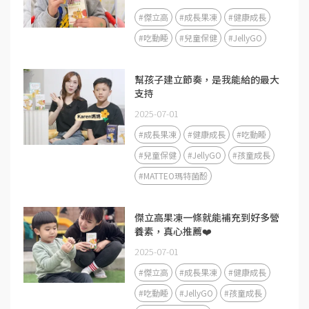
#傑立高
#成長果凍
#健康成長
#吃動睡
#兒童保健
#JellyGO
幫孩子建立節奏，是我能給的最大
支持
2025-07-01
#成長果凍
#健康成長
#吃動睡
#兒童保健
#JellyGO
#孩童成長
#MATTEO瑪特菌酚
傑立高果凍一條就能補充到好多營
養素，真心推薦❤️
2025-07-01
#傑立高
#成長果凍
#健康成長
#吃動睡
#JellyGO
#孩童成長