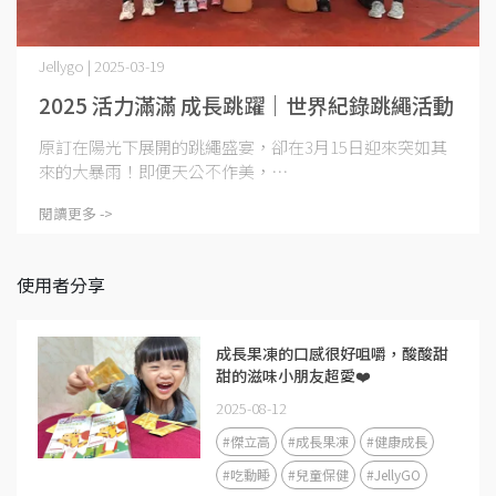
Jellygo | 2025-03-19
2025 活力滿滿 成長跳躍｜世界紀錄跳繩活動
原訂在陽光下展開的跳繩盛宴，卻在3月15日迎來突如其
來的大暴雨！即便天公不作美，⋯
閱讀更多 ->
使用者分享
成長果凍的口感很好咀嚼，酸酸甜
甜的滋味小朋友超愛❤️
2025-08-12
#傑立高
#成長果凍
#健康成長
#吃動睡
#兒童保健
#JellyGO