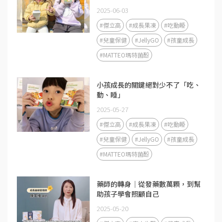
2025-06-03
#傑立高
#成長果凍
#吃動睡
#兒童保健
#JellyGO
#孩童成長
#MATTEO瑪特菌酚
小孩成長的關鍵絕對少不了「吃、
動、睡」
2025-05-27
#傑立高
#成長果凍
#吃動睡
#兒童保健
#JellyGO
#孩童成長
#MATTEO瑪特菌酚
藥師的轉身｜從發藥數萬顆，到幫
助孩子學會照顧自己
2025-05-20