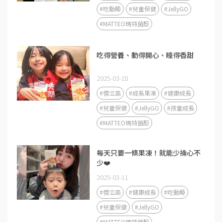
#吃動睡
#兒童保健
#JellyGO
#MATTEO瑪特菌酚
吃得營養、動得開心、睡得香甜
2025-03-18
#傑立高
#成長果凍
#健康成長
#兒童保健
#JellyGO
#孩童成長
#MATTEO瑪特菌酚
每天只要一條果凍！就能少操心不
少❤️
2025-03-11
#傑立高
#健康成長
#吃動睡
#兒童保健
#JellyGO
#MATTEO瑪特菌酚