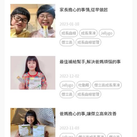
家長擔心的事情,從早做起
2023-01-18
成長曲線
成長果凍
Jellygo
傑立高
成長曲線管理
最佳補給幫手,解決爸媽煩惱的事
2022-12-02
Jellygo
吃動睡
傑立高成長果凍
傑立高
成長曲線管理
爸媽擔心的事,讓傑立高來改善
2022-11-03
Jellygo
傑立高成長果凍
傑立高