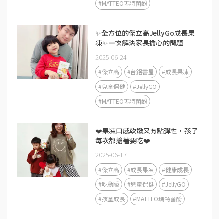
#MATTEO瑪特菌酚
✨全方位的傑立高JellyGo成長果
凍✨一次解決家長擔心的問題
2025-06-24
#傑立高
#台鋁書屋
#成長果凍
#兒童保健
#JellyGO
#MATTEO瑪特菌酚
❤️果凍口感軟嫩又有點彈性，孩子
每次都搶著要吃❤️
2025-06-17
#傑立高
#成長果凍
#健康成長
#吃動睡
#兒童保健
#JellyGO
#孩童成長
#MATTEO瑪特菌酚