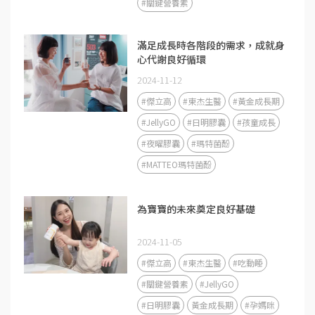
#關鍵營養素
滿足成長時各階段的需求，成就身
心代謝良好循環
2024-11-12
#傑立高
#東杰生醫
#黃金成長期
#JellyGO
#日明膠囊
#孩童成長
#夜曜膠囊
#瑪特菌酚
#MATTEO瑪特菌酚
為寶寶的未來奠定良好基礎
2024-11-05
#傑立高
#東杰生醫
#吃動睡
#關鍵營養素
#JellyGO
#日明膠囊
黃金成長期
#孕媽咪