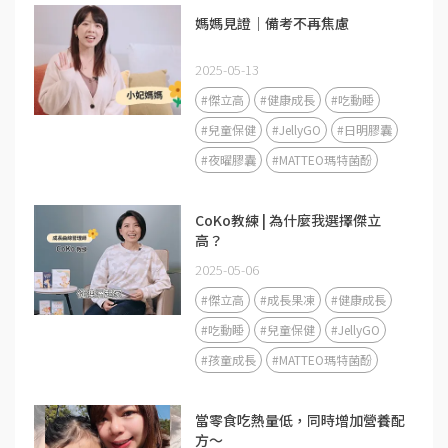
媽媽見證｜備考不再焦慮
2025-05-13
#傑立高
#健康成長
#吃動睡
#兒童保健
#JellyGO
#日明膠囊
#夜曜膠囊
#MATTEO瑪特菌酚
CoKo教練 | 為什麼我選擇傑立
高？
2025-05-06
#傑立高
#成長果凍
#健康成長
#吃動睡
#兒童保健
#JellyGO
#孩童成長
#MATTEO瑪特菌酚
當零食吃熱量低，同時增加營養配
方～