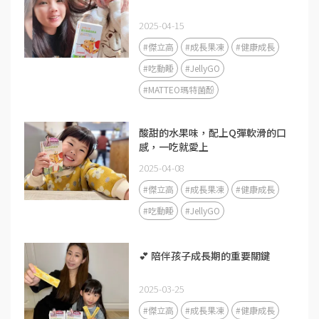
2025-04-15
#傑立高
#成長果凍
#健康成長
#吃動睡
#JellyGO
#MATTEO瑪特菌酚
酸甜的水果味，配上Q彈軟滑的口
感，一吃就愛上
2025-04-08
#傑立高
#成長果凍
#健康成長
#吃動睡
#JellyGO
💕 陪伴孩子成長期的重要關鍵
2025-03-25
#傑立高
#成長果凍
#健康成長