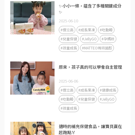
✨小小一條，蘊含了多種關鍵成分
✨
2025-06-10
#傑立高
#成長果凍
#吃動睡
#兒童保健
#JellyGO
#孕媽咪
#孩童成長
#MATTEO瑪特菌酚
原來，孩子真的可以學會自主管理
2025-06-06
#傑立高
#成長果凍
#健康成長
#吃動睡
#兒童保健
#JellyGO
#孩童成長
適時的補充保健食品，讓寶貝贏在
起跑點🏅