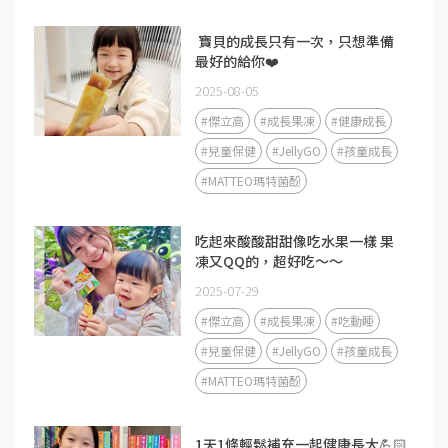
​ 寶貝的成長只有一次，只想準備
最好的給你❤️
2025-08-05
#傑立高
#成長果凍
#健康成長
#兒童保健
#JellyGO
#孩童成長
#MATTEO瑪特菌酚
吃起來酸酸甜甜像吃水果一樣 果
凍又QQ的，超好吃～～
2025-07-29
#傑立高
#成長果凍
#吃動睡
#兒童保健
#JellyGO
#孩童成長
#MATTEO瑪特菌酚
1天1條輕鬆補充一起健康長大💪🏻