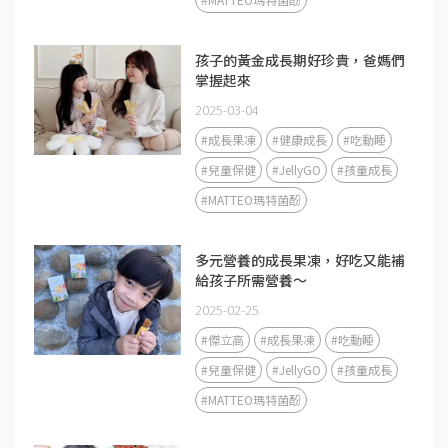
孩子的黃金成長期好珍貴，爸媽們
掌握起來
2025-03-04
#成長果凍
#健康成長
#吃動睡
#兒童保健
#JellyGO
#孩童成長
#MATTEO瑪特菌酚
多元營養的成長果凍，好吃又能補
給孩子所需營養～
2025-02-25
#傑立高
#成長果凍
#吃動睡
#兒童保健
#JellyGO
#孩童成長
#MATTEO瑪特菌酚