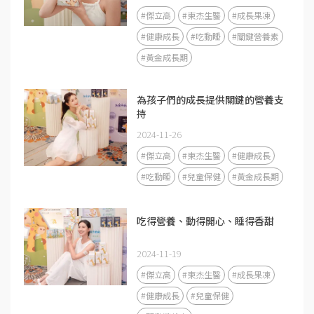
#傑立高
#東杰生醫
#成長果凍
#健康成長
#吃動睡
#關鍵營養素
#黃金成長期
為孩子們的成長提供關鍵的營養支
持
2024-11-26
#傑立高
#東杰生醫
#健康成長
#吃動睡
#兒童保健
#黃金成長期
吃得營養、動得開心、睡得香甜
2024-11-19
#傑立高
#東杰生醫
#成長果凍
#健康成長
#兒童保健