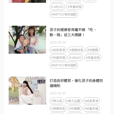
#JellyGO
#孩童成長
#MATTEO瑪特菌酚
孩子的健康發育離不開 「吃、
動、睡」這三大關鍵！
2025-01-14
#成長果凍
#健康成長
#吃動睡
#兒童保健
#JellyGO
#孩童成長
#MATTEO瑪特菌酚
打造良好體質，優化孩子的身體防
護機制
2025-01-07
#傑立高
#東杰生醫
#成長果凍
#健康成長
#吃動睡
#兒童保健