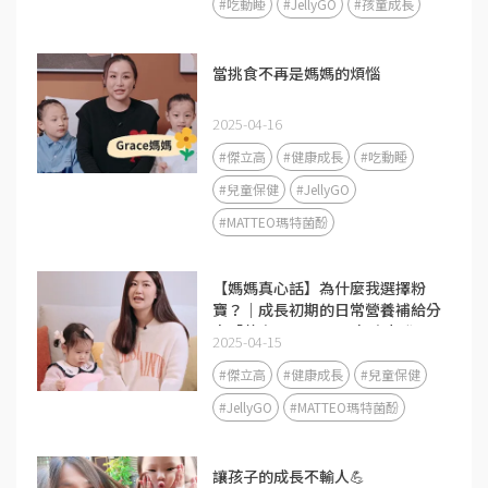
#吃動睡
#JellyGO
#孩童成長
當挑食不再是媽媽的煩惱
2025-04-16
#傑立高
#健康成長
#吃動睡
#兒童保健
#JellyGO
#MATTEO瑪特菌酚
【媽媽真心話】為什麼我選擇粉
寶？｜成長初期的日常營養補給分
享「黃金1000天」是免疫力發展
2025-04-15
的關鍵期❤️
#傑立高
#健康成長
#兒童保健
#JellyGO
#MATTEO瑪特菌酚
讓孩子的成長不輸人💪