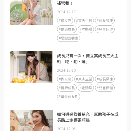
補營養！
2024-12-17
#傑立高
#東杰生醫
#成長果凍
#健康成長
#吃動睡
#兒童保健
#關鍵營養素
成長只有一次，傑立高成長三大主
軸「吃、動、睡」
2024-12-10
#傑立高
#東杰生醫
#成長果凍
#健康成長
#吃動睡
#兒童保健
#黃金成長期
如何透過營養補充，幫助孩子在成
長路上走得更順暢
2024-12-03