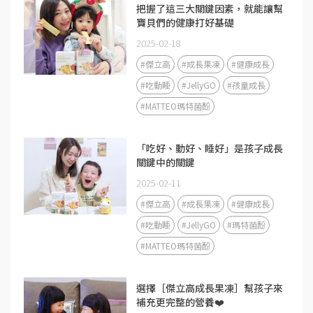
把握了這三大關鍵因素，就能讓幫
寶貝們的健康打好基礎
2025-02-18
#傑立高
#成長果凍
#健康成長
#吃動睡
#JellyGO
#孩童成長
#MATTEO瑪特菌酚
「吃好、動好、睡好」是孩子成長
關鍵中的關鍵
2025-02-11
#傑立高
#成長果凍
#健康成長
#吃動睡
#JellyGO
#瑪特菌酚
#MATTEO瑪特菌酚
選擇［傑立高成長果凍］幫孩子來
補充更完整的營養❤️