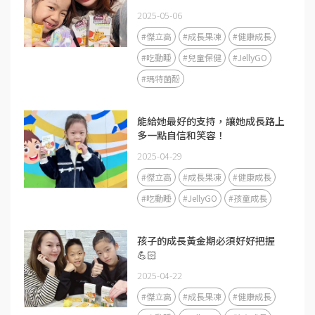
2025-05-06
#傑立高
#成長果凍
#健康成長
#吃動睡
#兒童保健
#JellyGO
#瑪特菌酚
能給她最好的支持，讓她成長路上
多一點自信和笑容！
2025-04-29
#傑立高
#成長果凍
#健康成長
#吃動睡
#JellyGO
#孩童成長
孩子的成長黃金期必須好好把握
💪🏻
2025-04-22
#傑立高
#成長果凍
#健康成長