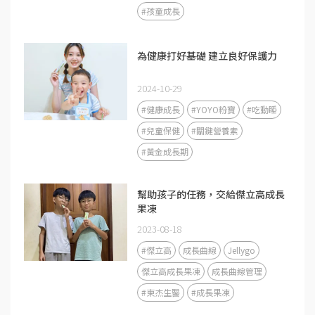
#孩童成長
為健康打好基礎 建立良好保護力
2024-10-29
#健康成長
#YOYO粉寶
#吃動睡
#兒童保健
#關鍵營養素
#黃金成長期
幫助孩子的任務，交給傑立高成長
果凍
2023-08-18
#傑立高
成長曲線
Jellygo
傑立高成長果凍
成長曲線管理
#東杰生醫
#成長果凍