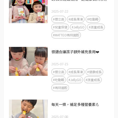
2025-07-22
#傑立高
#成長果凍
#吃動睡
#兒童保健
#JellyGO
#孩童成長
#MATTEO瑪特菌酚
很適合讓孩子額外補充食用❤️
2025-07-15
#傑立高
#成長果凍
#健康成長
#吃動睡
#JellyGO
#孩童成長
#瑪特菌酚
每天一條，補足多種營養素💪
2025-07-08