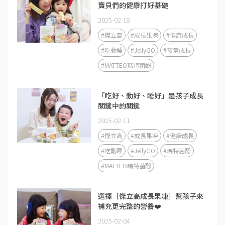
寶貝們的健康打好基礎
2025-02-18
#傑立高
#成長果凍
#健康成長
#吃動睡
#JellyGO
#孩童成長
#MATTEO瑪特菌酚
「吃好、動好、睡好」是孩子成長
關鍵中的關鍵
2025-02-11
#傑立高
#成長果凍
#健康成長
#吃動睡
#JellyGO
#瑪特菌酚
#MATTEO瑪特菌酚
選擇［傑立高成長果凍］幫孩子來
補充更完整的營養❤️
2025-02-04