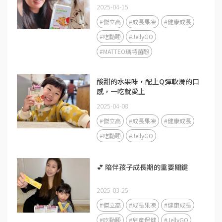
2025-04-15
#傑立高
#成長果凍
#健康成長
#吃動睡
#JellyGO
#MATTEO瑪特菌酚
酸甜的水果味，配上Q彈軟滑的口
感，一吃就愛上
2025-04-08
#傑立高
#成長果凍
#健康成長
#吃動睡
#JellyGO
💕 陪伴孩子成長期的重要關鍵
2025-03-25
#傑立高
#成長果凍
#健康成長
#吃動睡
#兒童保健
#JellyGO