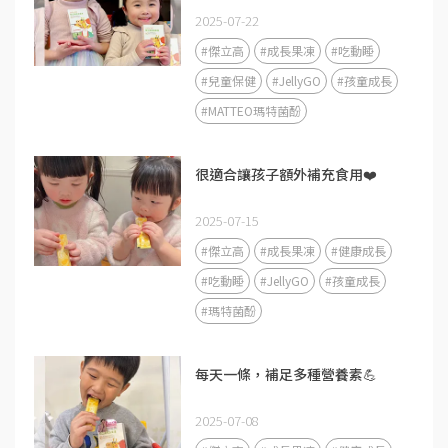
2025-07-22
#傑立高
#成長果凍
#吃動睡
#兒童保健
#JellyGO
#孩童成長
#MATTEO瑪特菌酚
很適合讓孩子額外補充食用❤️
2025-07-15
#傑立高
#成長果凍
#健康成長
#吃動睡
#JellyGO
#孩童成長
#瑪特菌酚
每天一條，補足多種營養素💪
2025-07-08