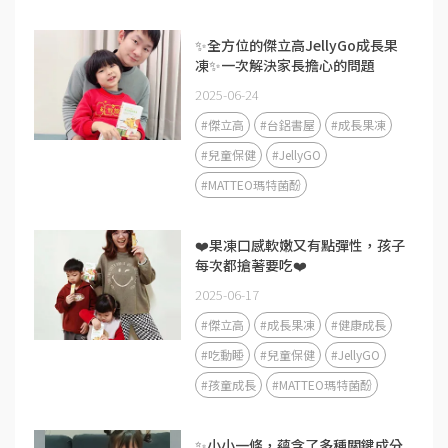
✨全方位的傑立高JellyGo成長果
凍✨一次解決家長擔心的問題
2025-06-24
#傑立高
#台鋁書屋
#成長果凍
#兒童保健
#JellyGO
#MATTEO瑪特菌酚
❤️果凍口感軟嫩又有點彈性，孩子
每次都搶著要吃❤️
2025-06-17
#傑立高
#成長果凍
#健康成長
#吃動睡
#兒童保健
#JellyGO
#孩童成長
#MATTEO瑪特菌酚
✨小小一條，蘊含了多種關鍵成分