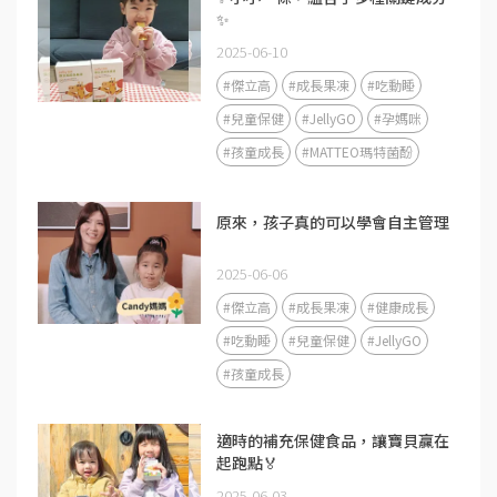
✨
2025-06-10
#傑立高
#成長果凍
#吃動睡
#兒童保健
#JellyGO
#孕媽咪
#孩童成長
#MATTEO瑪特菌酚
原來，孩子真的可以學會自主管理
2025-06-06
#傑立高
#成長果凍
#健康成長
#吃動睡
#兒童保健
#JellyGO
#孩童成長
適時的補充保健食品，讓寶貝贏在
起跑點🏅
2025-06-03