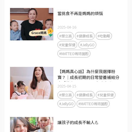
當挑食不再是媽媽的煩惱
2025-04-16
#傑立高
#健康成長
#吃動睡
#兒童保健
#JellyGO
#MATTEO瑪特菌酚
【媽媽真心話】為什麼我選擇粉
寶？｜成長初期的日常營養補給分
享「黃金1000天」是免疫力發展
2025-04-15
的關鍵期❤️
#傑立高
#健康成長
#兒童保健
#JellyGO
#MATTEO瑪特菌酚
讓孩子的成長不輸人💪