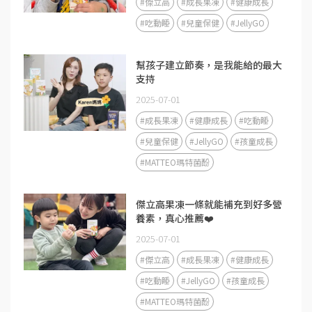
#傑立高
#成長果凍
#健康成長
#吃動睡
#兒童保健
#JellyGO
幫孩子建立節奏，是我能給的最大
支持
2025-07-01
#成長果凍
#健康成長
#吃動睡
#兒童保健
#JellyGO
#孩童成長
#MATTEO瑪特菌酚
傑立高果凍一條就能補充到好多營
養素，真心推薦❤️
2025-07-01
#傑立高
#成長果凍
#健康成長
#吃動睡
#JellyGO
#孩童成長
#MATTEO瑪特菌酚