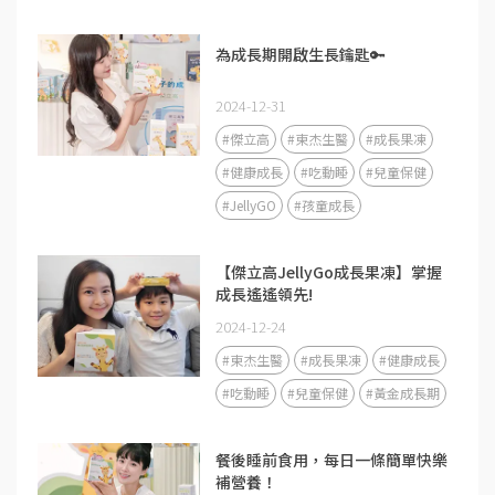
為成長期開啟生長鑰匙🔑
2024-12-31
#傑立高
#東杰生醫
#成長果凍
#健康成長
#吃動睡
#兒童保健
#JellyGO
#孩童成長
【傑立高JellyGo成長果凍】掌握
成長遙遙領先!
2024-12-24
#東杰生醫
#成長果凍
#健康成長
#吃動睡
#兒童保健
#黃金成長期
餐後睡前食用，每日一條簡單快樂
補營養！