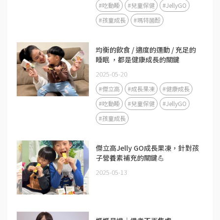
#吃動睡
#兒童保健
#JellyGO
#孩童成長
#瑪特菌酚
均衡的飲食 / 適度的運動 / 充足的
睡眠 ，都是健康成長的關鍵
2025-05-20
#傑立高
#成長果凍
#健康成長
#吃動睡
#兒童保健
#JellyGO
#孩童成長
傑立高Jelly GO成長果凍，針對孩
子營養素補充的關鍵💪
2025-05-13