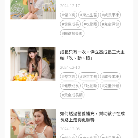
2024-12-17
#傑立高
#東杰生醫
#成長果凍
#健康成長
#吃動睡
#兒童保健
#關鍵營養素
成長只有一次，傑立高成長三大主
軸「吃、動、睡」
2024-12-10
#傑立高
#東杰生醫
#成長果凍
#健康成長
#吃動睡
#兒童保健
#黃金成長期
如何透過營養補充，幫助孩子在成
長路上走得更順暢
2024-12-03
#傑立高
#東杰生醫
#成長果凍