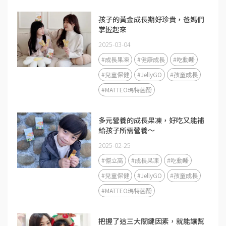
孩子的黃金成長期好珍貴，爸媽們
掌握起來
2025-03-04
#成長果凍
#健康成長
#吃動睡
#兒童保健
#JellyGO
#孩童成長
#MATTEO瑪特菌酚
多元營養的成長果凍，好吃又能補
給孩子所需營養～
2025-02-25
#傑立高
#成長果凍
#吃動睡
#兒童保健
#JellyGO
#孩童成長
#MATTEO瑪特菌酚
把握了這三大關鍵因素，就能讓幫