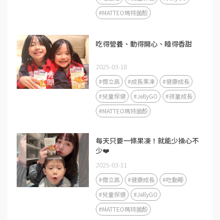
#MATTEO瑪特菌酚
吃得營養、動得開心、睡得香甜
2025-03-18
#傑立高
#成長果凍
#健康成長
#兒童保健
#JellyGO
#孩童成長
#MATTEO瑪特菌酚
每天只要一條果凍！就能少操心不
少❤️
2025-03-11
#傑立高
#健康成長
#吃動睡
#兒童保健
#JellyGO
#MATTEO瑪特菌酚