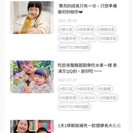
​ 寶貝的成長只有一次，只想準備
最好的給你❤️
2025-08-05
#傑立高
#成長果凍
#健康成長
#兒童保健
#JellyGO
#孩童成長
#MATTEO瑪特菌酚
吃起來酸酸甜甜像吃水果一樣 果
凍又QQ的，超好吃～～
2025-07-29
#傑立高
#成長果凍
#吃動睡
#兒童保健
#JellyGO
#孩童成長
#MATTEO瑪特菌酚
1天1條輕鬆補充一起健康長大💪🏻