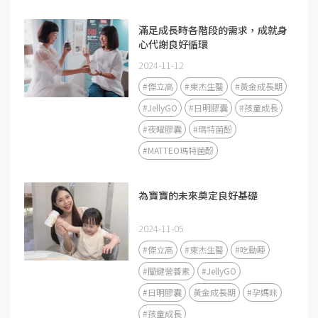
滿足成長時各階段的需求，成就身
心代謝良好循環
2024-11-12
#傑立高
#東杰生醫
#黃金成長期
#JellyGO
#日明膠囊
#孩童成長
#夜曜膠囊
#瑪特菌酚
#MATTEO瑪特菌酚
為寶寶的未來奠定良好基礎
2024-11-05
#傑立高
#東杰生醫
#吃動睡
#關鍵營養素
#JellyGO
#日明膠囊
黃金成長期
#孕媽咪
#孩童成長