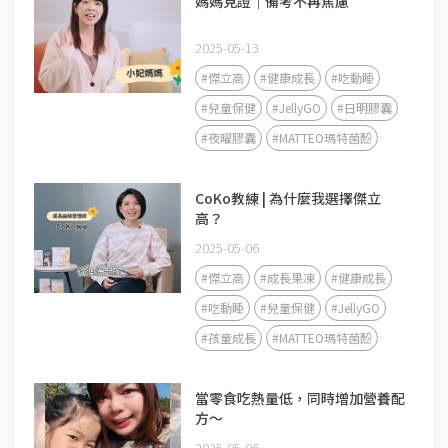
媽媽見證｜備考不再焦慮
2025-05-13
#傑立高
#健康成長
#吃動睡
#兒童保健
#JellyGO
#日明膠囊
#夜曜膠囊
#MATTEO瑪特菌酚
CoKo教練 | 為什麼我選擇傑立
高？
2025-05-06
#傑立高
#成長果凍
#健康成長
#吃動睡
#兒童保健
#JellyGO
#孩童成長
#MATTEO瑪特菌酚
當零食吃熱量低，同時增加營養配
方～
2025-05-06