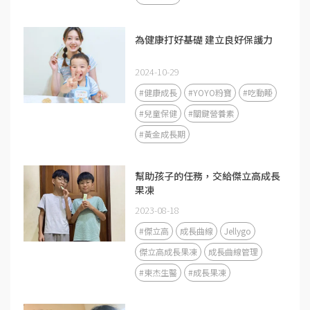
為健康打好基礎 建立良好保護力
2024-10-29
#健康成長
#YOYO粉寶
#吃動睡
#兒童保健
#關鍵營養素
#黃金成長期
幫助孩子的任務，交給傑立高成長
果凍
2023-08-18
#傑立高
成長曲線
Jellygo
傑立高成長果凍
成長曲線管理
#東杰生醫
#成長果凍