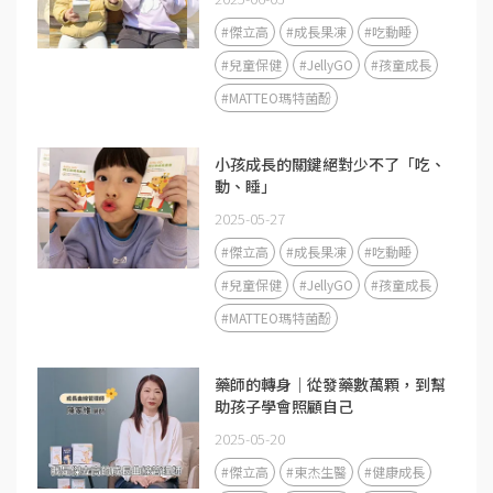
#傑立高
#成長果凍
#吃動睡
#兒童保健
#JellyGO
#孩童成長
#MATTEO瑪特菌酚
小孩成長的關鍵絕對少不了「吃、
動、睡」
2025-05-27
#傑立高
#成長果凍
#吃動睡
#兒童保健
#JellyGO
#孩童成長
#MATTEO瑪特菌酚
藥師的轉身｜從發藥數萬顆，到幫
助孩子學會照顧自己
2025-05-20
#傑立高
#東杰生醫
#健康成長