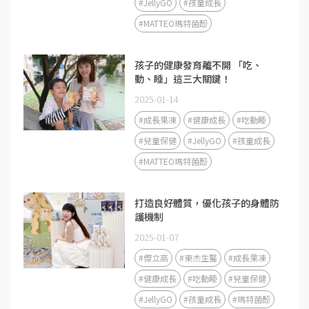
#JellyGO
#孩童成長
#MATTEO瑪特菌酚
孩子的健康發育離不開 「吃、
動、睡」這三大關鍵！
2025-01-14
#成長果凍
#健康成長
#吃動睡
#兒童保健
#JellyGO
#孩童成長
#MATTEO瑪特菌酚
打造良好體質，優化孩子的身體防
護機制
2025-01-07
#傑立高
#東杰生醫
#成長果凍
#健康成長
#吃動睡
#兒童保健
#JellyGO
#孩童成長
#瑪特菌酚