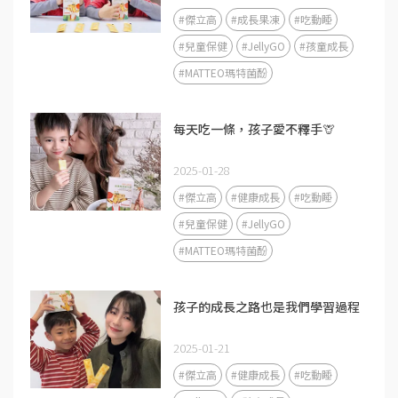
#傑立高
#成長果凍
#吃動睡
#兒童保健
#JellyGO
#孩童成長
#MATTEO瑪特菌酚
每天吃一條，孩子愛不釋手🦒
2025-01-28
#傑立高
#健康成長
#吃動睡
#兒童保健
#JellyGO
#MATTEO瑪特菌酚
孩子的成長之路也是我們學習過程
2025-01-21
#傑立高
#健康成長
#吃動睡