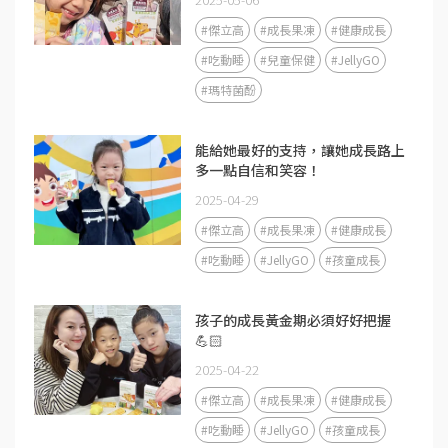
#傑立高
#成長果凍
#健康成長
#吃動睡
#兒童保健
#JellyGO
#瑪特菌酚
能給她最好的支持，讓她成長路上
多一點自信和笑容！
2025-04-29
#傑立高
#成長果凍
#健康成長
#吃動睡
#JellyGO
#孩童成長
孩子的成長黃金期必須好好把握
💪🏻
2025-04-22
#傑立高
#成長果凍
#健康成長
#吃動睡
#JellyGO
#孩童成長