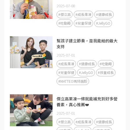
2025-07-08
#傑立高
#成長果凍
#健康成長
#吃動睡
#兒童保健
#JellyGO
幫孩子建立節奏，是我能給的最大
支持
2025-07-01
#成長果凍
#健康成長
#吃動睡
#兒童保健
#JellyGO
#孩童成長
#MATTEO瑪特菌酚
傑立高果凍一條就能補充到好多營
養素，真心推薦❤️
2025-07-01
#傑立高
#成長果凍
#健康成長