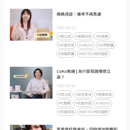
媽媽見證｜備考不再焦慮
2025-05-13
#傑立高
#健康成長
#吃動睡
#兒童保健
#JellyGO
#日明膠囊
#夜曜膠囊
#MATTEO瑪特菌酚
CoKo教練 | 為什麼我選擇傑立
高？
2025-05-06
#傑立高
#成長果凍
#健康成長
#吃動睡
#兒童保健
#JellyGO
#孩童成長
#MATTEO瑪特菌酚
當零食吃熱量低，同時增加營養配