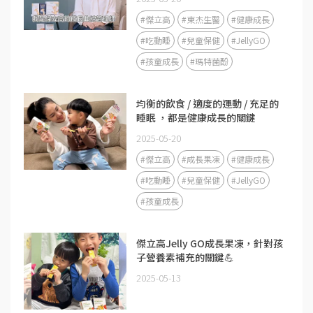
#傑立高
#東杰生醫
#健康成長
#吃動睡
#兒童保健
#JellyGO
#孩童成長
#瑪特菌酚
均衡的飲食 / 適度的運動 / 充足的
睡眠 ，都是健康成長的關鍵
2025-05-20
#傑立高
#成長果凍
#健康成長
#吃動睡
#兒童保健
#JellyGO
#孩童成長
傑立高Jelly GO成長果凍，針對孩
子營養素補充的關鍵💪
2025-05-13