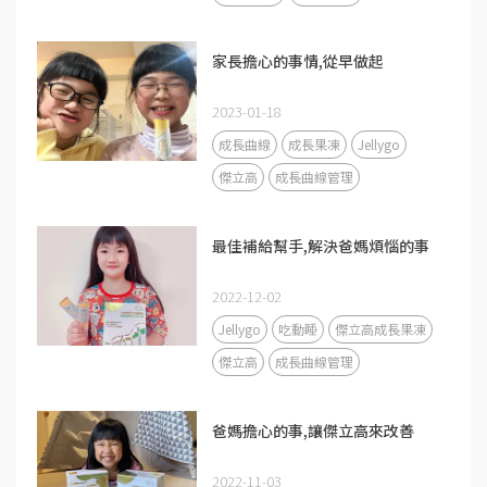
家長擔心的事情,從早做起
2023-01-18
成長曲線
成長果凍
Jellygo
傑立高
成長曲線管理
最佳補給幫手,解決爸媽煩惱的事
2022-12-02
Jellygo
吃動睡
傑立高成長果凍
傑立高
成長曲線管理
爸媽擔心的事,讓傑立高來改善
2022-11-03