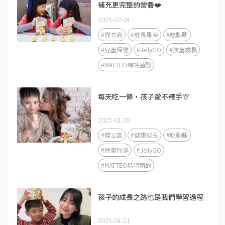
補充更完整的營養❤️
2025-02-04
#傑立高
#成長果凍
#吃動睡
#兒童保健
#JellyGO
#孩童成長
#MATTEO瑪特菌酚
每天吃一條，孩子愛不釋手🦒
2025-01-28
#傑立高
#健康成長
#吃動睡
#兒童保健
#JellyGO
#MATTEO瑪特菌酚
孩子的成長之路也是我們學習過程
2025-01-21