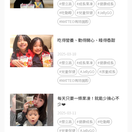
#傑立高
#成長果凍
#健康成長
#吃動睡
#兒童保健
#JellyGO
#MATTEO瑪特菌酚
吃得營養、動得開心、睡得香甜
2025-03-18
#傑立高
#成長果凍
#健康成長
#兒童保健
#JellyGO
#孩童成長
#MATTEO瑪特菌酚
每天只要一條果凍！就能少操心不
少❤️
2025-03-11
#傑立高
#健康成長
#吃動睡
#兒童保健
#JellyGO