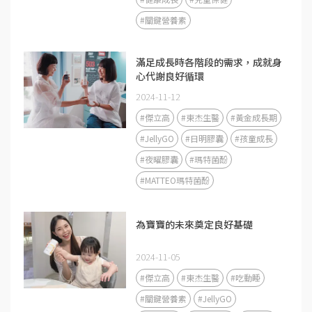
#關鍵營養素
滿足成長時各階段的需求，成就身
心代謝良好循環
2024-11-12
#傑立高
#東杰生醫
#黃金成長期
#JellyGO
#日明膠囊
#孩童成長
#夜曜膠囊
#瑪特菌酚
#MATTEO瑪特菌酚
為寶寶的未來奠定良好基礎
2024-11-05
#傑立高
#東杰生醫
#吃動睡
#關鍵營養素
#JellyGO