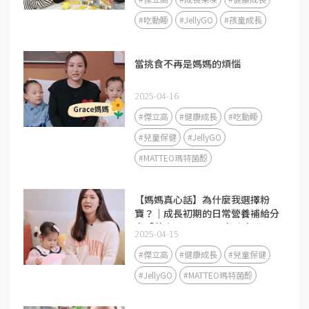
#吃動睡
#JellyGO
#孩童成長
當挑食不再是媽媽的煩惱
2025-04-16
#傑立高
#健康成長
#吃動睡
#兒童保健
#JellyGO
#MATTEO瑪特菌酚
【媽媽真心話】為什麼我選擇粉
寶？｜成長初期的日常營養補給分
享「黃金1000天」是免疫力發展
2025-04-15
的關鍵期❤️
#傑立高
#健康成長
#兒童保健
#JellyGO
#MATTEO瑪特菌酚