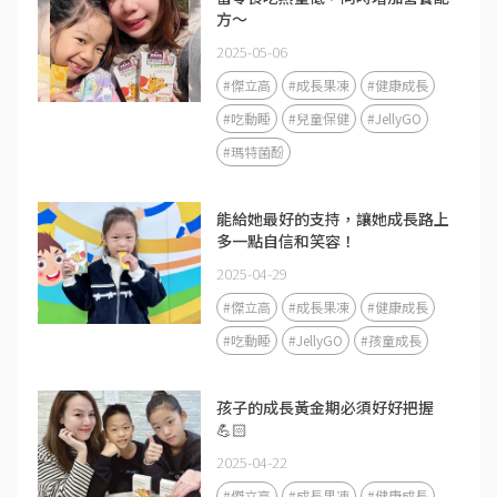
方～
2025-05-06
#傑立高
#成長果凍
#健康成長
#吃動睡
#兒童保健
#JellyGO
#瑪特菌酚
能給她最好的支持，讓她成長路上
多一點自信和笑容！
2025-04-29
#傑立高
#成長果凍
#健康成長
#吃動睡
#JellyGO
#孩童成長
孩子的成長黃金期必須好好把握
💪🏻
2025-04-22
#傑立高
#成長果凍
#健康成長