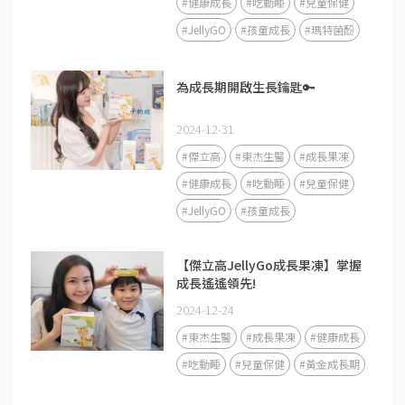
#健康成長
#吃動睡
#兒童保健
#JellyGO
#孩童成長
#瑪特菌酚
為成長期開啟生長鑰匙🔑
2024-12-31
#傑立高
#東杰生醫
#成長果凍
#健康成長
#吃動睡
#兒童保健
#JellyGO
#孩童成長
【傑立高JellyGo成長果凍】掌握
成長遙遙領先!
2024-12-24
#東杰生醫
#成長果凍
#健康成長
#吃動睡
#兒童保健
#黃金成長期