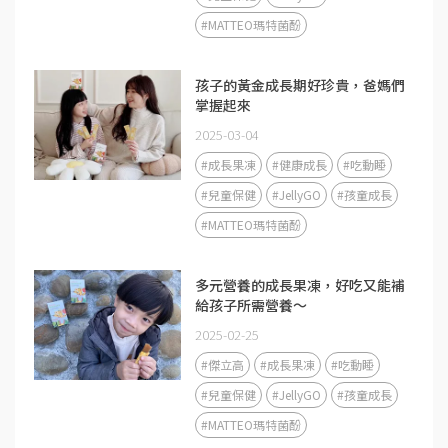
#MATTEO瑪特菌酚
孩子的黃金成長期好珍貴，爸媽們
掌握起來
2025-03-04
#成長果凍
#健康成長
#吃動睡
#兒童保健
#JellyGO
#孩童成長
#MATTEO瑪特菌酚
多元營養的成長果凍，好吃又能補
給孩子所需營養～
2025-02-25
#傑立高
#成長果凍
#吃動睡
#兒童保健
#JellyGO
#孩童成長
#MATTEO瑪特菌酚