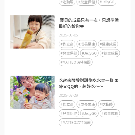
#吃動睡
#兒童保健
#JellyGO
​ 寶貝的成長只有一次，只想準備
最好的給你❤️
2025-08-05
#傑立高
#成長果凍
#健康成長
#兒童保健
#JellyGO
#孩童成長
#MATTEO瑪特菌酚
吃起來酸酸甜甜像吃水果一樣 果
凍又QQ的，超好吃～～
2025-07-29
#傑立高
#成長果凍
#吃動睡
#兒童保健
#JellyGO
#孩童成長
#MATTEO瑪特菌酚