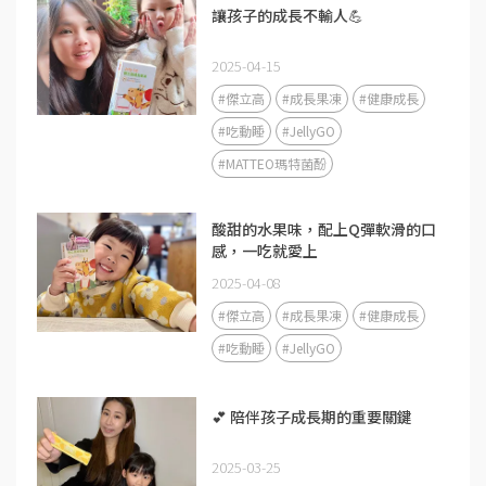
讓孩子的成長不輸人💪
2025-04-15
#傑立高
#成長果凍
#健康成長
#吃動睡
#JellyGO
#MATTEO瑪特菌酚
酸甜的水果味，配上Q彈軟滑的口
感，一吃就愛上
2025-04-08
#傑立高
#成長果凍
#健康成長
#吃動睡
#JellyGO
💕 陪伴孩子成長期的重要關鍵
2025-03-25