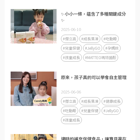
✨小小一條，蘊含了多種關鍵成分
✨
2025-06-10
#傑立高
#成長果凍
#吃動睡
#兒童保健
#JellyGO
#孕媽咪
#孩童成長
#MATTEO瑪特菌酚
原來，孩子真的可以學會自主管理
2025-06-06
#傑立高
#成長果凍
#健康成長
#吃動睡
#兒童保健
#JellyGO
#孩童成長
適時的補充保健食品，讓寶貝贏在