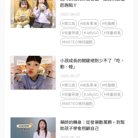
起跑點🏅
2025-06-03
#傑立高
#成長果凍
#吃動睡
#兒童保健
#JellyGO
#孩童成長
#MATTEO瑪特菌酚
小孩成長的關鍵絕對少不了「吃、
動、睡」
2025-05-27
#傑立高
#成長果凍
#吃動睡
#兒童保健
#JellyGO
#孩童成長
#MATTEO瑪特菌酚
藥師的轉身｜從發藥數萬顆，到幫
助孩子學會照顧自己
2025-05-20