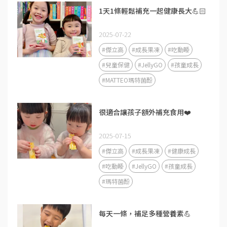
1天1條輕鬆補充一起健康長大💪🏻
2025-07-22
#傑立高
#成長果凍
#吃動睡
#兒童保健
#JellyGO
#孩童成長
#MATTEO瑪特菌酚
很適合讓孩子額外補充食用❤️
2025-07-15
#傑立高
#成長果凍
#健康成長
#吃動睡
#JellyGO
#孩童成長
#瑪特菌酚
每天一條，補足多種營養素💪