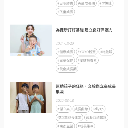
#日明膠囊
黃金成長期
#孕媽咪
#孩童成長
為健康打好基礎 建立良好保護力
2024-10-29
#健康成長
#YOYO粉寶
#吃動睡
#兒童保健
#關鍵營養素
#黃金成長期
幫助孩子的任務，交給傑立高成長
果凍
2023-08-18
#傑立高
成長曲線
Jellygo
傑立高成長果凍
成長曲線管理
#東杰生醫
#成長果凍