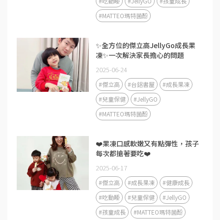
#吃動睡
#JellyGO
#孩童成長
#MATTEO瑪特菌酚
✨全方位的傑立高JellyGo成長果
凍✨一次解決家長擔心的問題
2025-06-24
#傑立高
#台鋁書屋
#成長果凍
#兒童保健
#JellyGO
#MATTEO瑪特菌酚
❤️果凍口感軟嫩又有點彈性，孩子
每次都搶著要吃❤️
2025-06-17
#傑立高
#成長果凍
#健康成長
#吃動睡
#兒童保健
#JellyGO
#孩童成長
#MATTEO瑪特菌酚