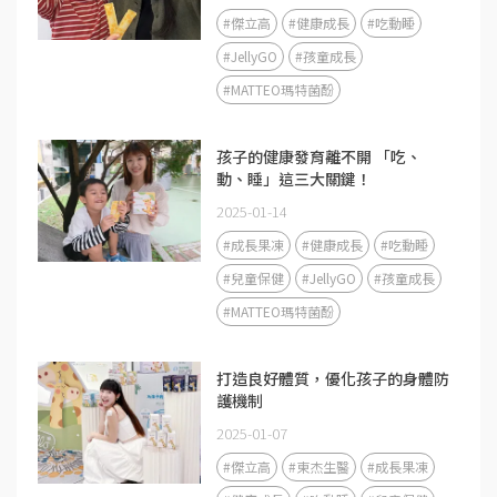
#傑立高
#健康成長
#吃動睡
#JellyGO
#孩童成長
#MATTEO瑪特菌酚
孩子的健康發育離不開 「吃、
動、睡」這三大關鍵！
2025-01-14
#成長果凍
#健康成長
#吃動睡
#兒童保健
#JellyGO
#孩童成長
#MATTEO瑪特菌酚
打造良好體質，優化孩子的身體防
護機制
2025-01-07
#傑立高
#東杰生醫
#成長果凍