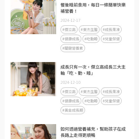
餐後睡前食用，每日一條簡單快樂
補營養！
2024-12-17
#傑立高
#東杰生醫
#成長果凍
#健康成長
#吃動睡
#兒童保健
#關鍵營養素
成長只有一次，傑立高成長三大主
軸「吃、動、睡」
2024-12-10
#傑立高
#東杰生醫
#成長果凍
#健康成長
#吃動睡
#兒童保健
#黃金成長期
如何透過營養補充，幫助孩子在成
長路上走得更順暢