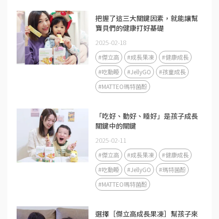
把握了這三大關鍵因素，就能讓幫
寶貝們的健康打好基礎
2025-02-18
#傑立高
#成長果凍
#健康成長
#吃動睡
#JellyGO
#孩童成長
#MATTEO瑪特菌酚
「吃好、動好、睡好」是孩子成長
關鍵中的關鍵
2025-02-11
#傑立高
#成長果凍
#健康成長
#吃動睡
#JellyGO
#瑪特菌酚
#MATTEO瑪特菌酚
選擇［傑立高成長果凍］幫孩子來