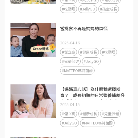
#吃動睡
#JellyGO
#孩童成長
當挑食不再是媽媽的煩惱
2025-04-16
#傑立高
#健康成長
#吃動睡
#兒童保健
#JellyGO
#MATTEO瑪特菌酚
【媽媽真心話】為什麼我選擇粉
寶？｜成長初期的日常營養補給分
享「黃金1000天」是免疫力發展
2025-04-15
的關鍵期❤️
#傑立高
#健康成長
#兒童保健
#JellyGO
#MATTEO瑪特菌酚