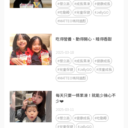
#傑立高
#成長果凍
#健康成長
#吃動睡
#兒童保健
#JellyGO
#MATTEO瑪特菌酚
吃得營養、動得開心、睡得香甜
2025-03-18
#傑立高
#成長果凍
#健康成長
#兒童保健
#JellyGO
#孩童成長
#MATTEO瑪特菌酚
每天只要一條果凍！就能少操心不
少❤️
2025-03-11
#傑立高
#健康成長
#吃動睡
#兒童保健
#JellyGO