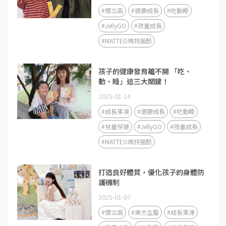
#傑立高
#健康成長
#吃動睡
#JellyGO
#孩童成長
#MATTEO瑪特菌酚
孩子的健康發育離不開 「吃、
動、睡」這三大關鍵！
2025-01-14
#成長果凍
#健康成長
#吃動睡
#兒童保健
#JellyGO
#孩童成長
#MATTEO瑪特菌酚
打造良好體質，優化孩子的身體防
護機制
2025-01-07
#傑立高
#東杰生醫
#成長果凍