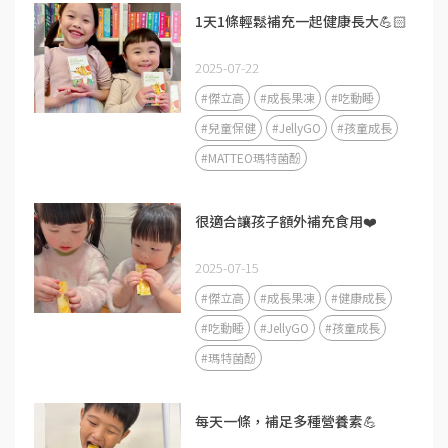
1天1條輕鬆補充一起健康長大💪🏻
2025-07-22
#傑立高
#成長果凍
#吃動睡
#兒童保健
#JellyGO
#孩童成長
#MATTEO瑪特菌酚
很適合讓孩子額外補充食用❤️
2025-07-15
#傑立高
#成長果凍
#健康成長
#吃動睡
#JellyGO
#孩童成長
#瑪特菌酚
每天一條，補足多種營養素💪