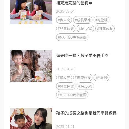
補充更完整的營養❤️
2025-02-04
#傑立高
#成長果凍
#吃動睡
#兒童保健
#JellyGO
#孩童成長
#MATTEO瑪特菌酚
每天吃一條，孩子愛不釋手🦒
2025-01-28
#傑立高
#健康成長
#吃動睡
#兒童保健
#JellyGO
#MATTEO瑪特菌酚
孩子的成長之路也是我們學習過程
2025-01-21