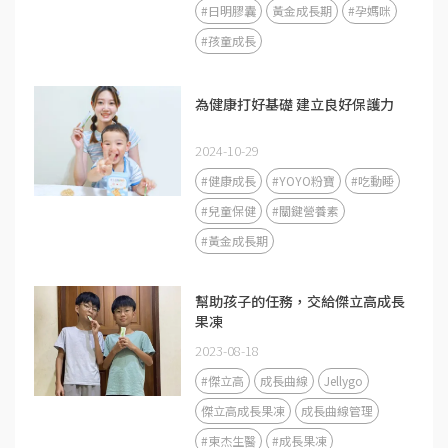
#日明膠囊
黃金成長期
#孕媽咪
#孩童成長
為健康打好基礎 建立良好保護力
2024-10-29
#健康成長
#YOYO粉寶
#吃動睡
#兒童保健
#關鍵營養素
#黃金成長期
幫助孩子的任務，交給傑立高成長
果凍
2023-08-18
#傑立高
成長曲線
Jellygo
傑立高成長果凍
成長曲線管理
#東杰生醫
#成長果凍