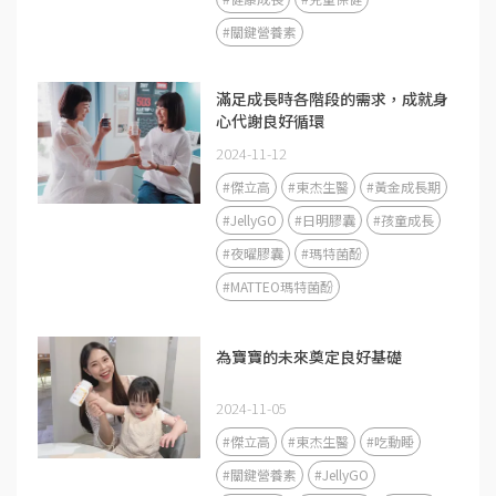
#關鍵營養素
滿足成長時各階段的需求，成就身
心代謝良好循環
2024-11-12
#傑立高
#東杰生醫
#黃金成長期
#JellyGO
#日明膠囊
#孩童成長
#夜曜膠囊
#瑪特菌酚
#MATTEO瑪特菌酚
為寶寶的未來奠定良好基礎
2024-11-05
#傑立高
#東杰生醫
#吃動睡
#關鍵營養素
#JellyGO