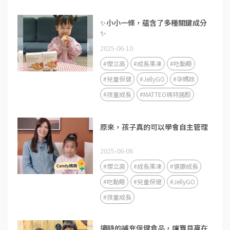
✨小小一條，蘊含了多種關鍵成分
✨
2025-06-10
#傑立高
#成長果凍
#吃動睡
#兒童保健
#JellyGO
#孕媽咪
#孩童成長
#MATTEO瑪特菌酚
原來，孩子真的可以學會自主管理
2025-06-06
#傑立高
#成長果凍
#健康成長
#吃動睡
#兒童保健
#JellyGO
#孩童成長
適時的補充保健食品，讓寶貝贏在