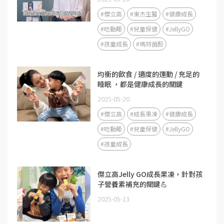
#傑立高
#東杰生醫
#健康成長
#吃動睡
#兒童保健
#JellyGO
#孩童成長
#瑪特菌酚
均衡的飲食 / 適度的運動 / 充足的
睡眠 ，都是健康成長的關鍵
2025-05-20
#傑立高
#成長果凍
#健康成長
#吃動睡
#兒童保健
#JellyGO
#孩童成長
傑立高Jelly GO成長果凍，針對孩
子營養素補充的關鍵💪
2025-05-13