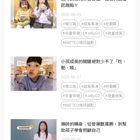
起跑點🏅
2025-06-03
#傑立高
#成長果凍
#吃動睡
#兒童保健
#JellyGO
#孩童成長
#MATTEO瑪特菌酚
小孩成長的關鍵絕對少不了「吃、
動、睡」
2025-05-27
#傑立高
#成長果凍
#吃動睡
#兒童保健
#JellyGO
#孩童成長
#MATTEO瑪特菌酚
藥師的轉身｜從發藥數萬顆，到幫
助孩子學會照顧自己
2025-05-20