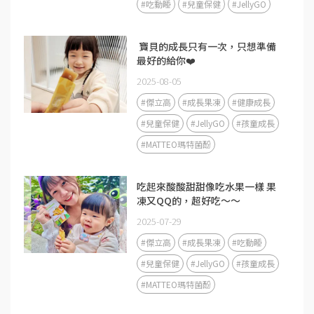
#吃動睡
#兒童保健
#JellyGO
​ 寶貝的成長只有一次，只想準備
最好的給你❤️
2025-08-05
#傑立高
#成長果凍
#健康成長
#兒童保健
#JellyGO
#孩童成長
#MATTEO瑪特菌酚
吃起來酸酸甜甜像吃水果一樣 果
凍又QQ的，超好吃～～
2025-07-29
#傑立高
#成長果凍
#吃動睡
#兒童保健
#JellyGO
#孩童成長
#MATTEO瑪特菌酚