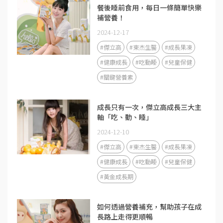
餐後睡前食用，每日一條簡單快樂
補營養！
2024-12-17
#傑立高
#東杰生醫
#成長果凍
#健康成長
#吃動睡
#兒童保健
#關鍵營養素
成長只有一次，傑立高成長三大主
軸「吃、動、睡」
2024-12-10
#傑立高
#東杰生醫
#成長果凍
#健康成長
#吃動睡
#兒童保健
#黃金成長期
如何透過營養補充，幫助孩子在成
長路上走得更順暢