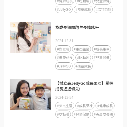
#健康成長
#吃動睡
#兒童保健
#JellyGO
#孩童成長
#瑪特菌酚
為成長期開啟生長鑰匙🔑
2024-12-31
#傑立高
#東杰生醫
#成長果凍
#健康成長
#吃動睡
#兒童保健
#JellyGO
#孩童成長
【傑立高JellyGo成長果凍】掌握
成長遙遙領先!
2024-12-24
#東杰生醫
#成長果凍
#健康成長
#吃動睡
#兒童保健
#黃金成長期