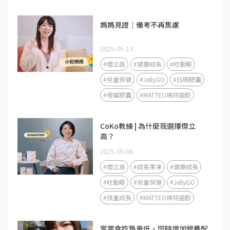
媽媽見證｜備考不再焦慮
2025-05-13
#傑立高
#健康成長
#吃動睡
#兒童保健
#JellyGO
#日明膠囊
#夜曜膠囊
#MATTEO瑪特菌酚
CoKo教練 | 為什麼我選擇傑立
高？
2025-05-06
#傑立高
#成長果凍
#健康成長
#吃動睡
#兒童保健
#JellyGO
#孩童成長
#MATTEO瑪特菌酚
當零食吃熱量低，同時增加營養配