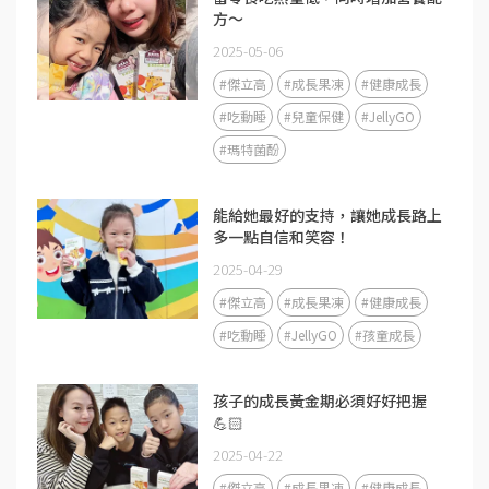
方～
2025-05-06
#傑立高
#成長果凍
#健康成長
#吃動睡
#兒童保健
#JellyGO
#瑪特菌酚
能給她最好的支持，讓她成長路上
多一點自信和笑容！
2025-04-29
#傑立高
#成長果凍
#健康成長
#吃動睡
#JellyGO
#孩童成長
孩子的成長黃金期必須好好把握
💪🏻
2025-04-22
#傑立高
#成長果凍
#健康成長