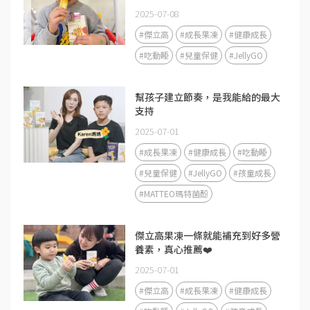
2025-07-08
#傑立高
#成長果凍
#健康成長
#吃動睡
#兒童保健
#JellyGO
幫孩子建立節奏，是我能給的最大
支持
2025-07-01
#成長果凍
#健康成長
#吃動睡
#兒童保健
#JellyGO
#孩童成長
#MATTEO瑪特菌酚
傑立高果凍一條就能補充到好多營
養素，真心推薦❤️
2025-07-01
#傑立高
#成長果凍
#健康成長