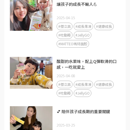
讓孩子的成長不輸人💪
2025-04-15
#傑立高
#成長果凍
#健康成長
#吃動睡
#JellyGO
#MATTEO瑪特菌酚
酸甜的水果味，配上Q彈軟滑的口
感，一吃就愛上
2025-04-08
#傑立高
#成長果凍
#健康成長
#吃動睡
#JellyGO
💕 陪伴孩子成長期的重要關鍵
2025-03-25