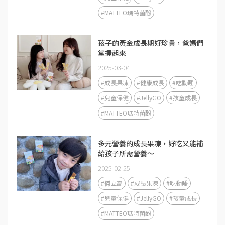
#MATTEO瑪特菌酚
孩子的黃金成長期好珍貴，爸媽們
掌握起來
2025-03-04
#成長果凍
#健康成長
#吃動睡
#兒童保健
#JellyGO
#孩童成長
#MATTEO瑪特菌酚
多元營養的成長果凍，好吃又能補
給孩子所需營養～
2025-02-25
#傑立高
#成長果凍
#吃動睡
#兒童保健
#JellyGO
#孩童成長
#MATTEO瑪特菌酚