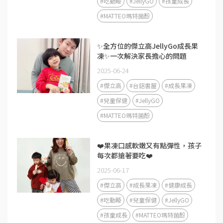
#吃動睡
#JellyGO
#孩童成長
#MATTEO瑪特菌酚
✨全方位的傑立高JellyGo成長果
凍✨一次解決家長擔心的問題
2025-06-24
#傑立高
#台鋁書屋
#成長果凍
#兒童保健
#JellyGO
#MATTEO瑪特菌酚
❤️果凍口感軟嫩又有點彈性，孩子
每次都搶著要吃❤️
2025-06-17
#傑立高
#成長果凍
#健康成長
#吃動睡
#兒童保健
#JellyGO
#孩童成長
#MATTEO瑪特菌酚