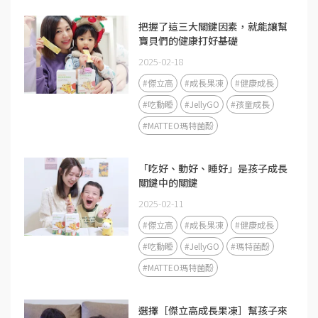
把握了這三大關鍵因素，就能讓幫
寶貝們的健康打好基礎
2025-02-18
#傑立高
#成長果凍
#健康成長
#吃動睡
#JellyGO
#孩童成長
#MATTEO瑪特菌酚
「吃好、動好、睡好」是孩子成長
關鍵中的關鍵
2025-02-11
#傑立高
#成長果凍
#健康成長
#吃動睡
#JellyGO
#瑪特菌酚
#MATTEO瑪特菌酚
選擇［傑立高成長果凍］幫孩子來