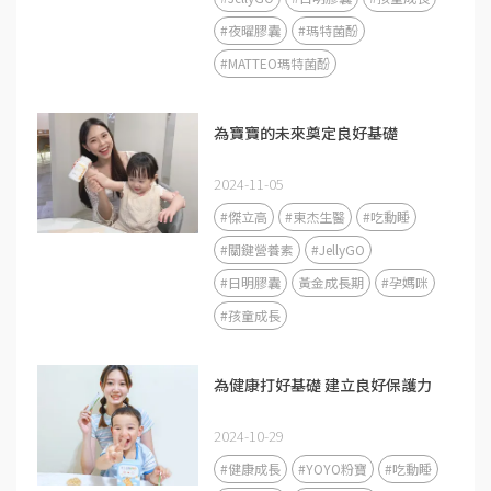
#夜曜膠囊
#瑪特菌酚
#MATTEO瑪特菌酚
為寶寶的未來奠定良好基礎
2024-11-05
#傑立高
#東杰生醫
#吃動睡
#關鍵營養素
#JellyGO
#日明膠囊
黃金成長期
#孕媽咪
#孩童成長
為健康打好基礎 建立良好保護力
2024-10-29
#健康成長
#YOYO粉寶
#吃動睡