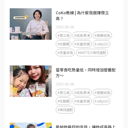
CoKo教練 | 為什麼我選擇傑立
高？
2025-05-06
#傑立高
#成長果凍
#健康成長
#吃動睡
#兒童保健
#JellyGO
#孩童成長
#MATTEO瑪特菌酚
當零食吃熱量低，同時增加營養配
方～
2025-05-06
#傑立高
#成長果凍
#健康成長
#吃動睡
#兒童保健
#JellyGO
#瑪特菌酚
能給她最好的支持，讓她成長路上