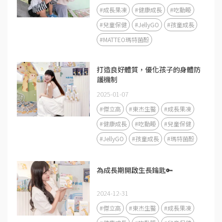
#成長果凍
#健康成長
#吃動睡
#兒童保健
#JellyGO
#孩童成長
#MATTEO瑪特菌酚
打造良好體質，優化孩子的身體防
護機制
2025-01-07
#傑立高
#東杰生醫
#成長果凍
#健康成長
#吃動睡
#兒童保健
#JellyGO
#孩童成長
#瑪特菌酚
為成長期開啟生長鑰匙🔑
2024-12-31
#傑立高
#東杰生醫
#成長果凍