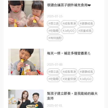
很適合讓孩子額外補充食用❤️
2025-07-15
#傑立高
#成長果凍
#健康成長
#吃動睡
#JellyGO
#孩童成長
#瑪特菌酚
每天一條，補足多種營養素💪
2025-07-08
#傑立高
#成長果凍
#健康成長
#吃動睡
#兒童保健
#JellyGO
幫孩子建立節奏，是我能給的最大
支持
2025-07-01