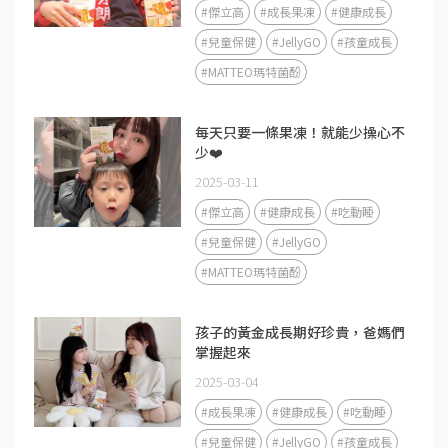
#傑立高
#成長果凍
#健康成長
#兒童保健
#JellyGO
#孩童成長
#MATTEO瑪特菌酚
每天只要一條果凍！就能少操心不
少❤️
2025-03-11
#傑立高
#健康成長
#吃動睡
#兒童保健
#JellyGO
#MATTEO瑪特菌酚
孩子的黃金成長期好珍貴，爸媽們
掌握起來
2025-03-04
#成長果凍
#健康成長
#吃動睡
#兒童保健
#JellyGO
#孩童成長