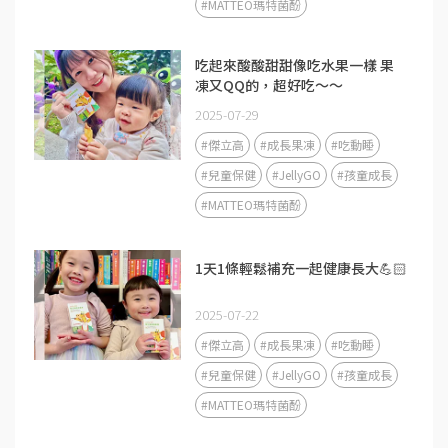
#MATTEO瑪特菌酚
吃起來酸酸甜甜像吃水果一樣 果
凍又QQ的，超好吃～～
2025-07-29
#傑立高
#成長果凍
#吃動睡
#兒童保健
#JellyGO
#孩童成長
#MATTEO瑪特菌酚
1天1條輕鬆補充一起健康長大💪🏻
2025-07-22
#傑立高
#成長果凍
#吃動睡
#兒童保健
#JellyGO
#孩童成長
#MATTEO瑪特菌酚