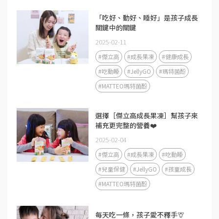
「吃好、動好、睡好」是孩子成長
關鍵中的關鍵
2025-02-11
#傑立高
#成長果凍
#健康成長
#吃動睡
#JellyGO
#瑪特菌酚
#MATTEO瑪特菌酚
選擇［傑立高成長果凍］幫孩子來
補充更完整的營養❤️
2025-02-04
#傑立高
#成長果凍
#吃動睡
#兒童保健
#JellyGO
#孩童成長
#MATTEO瑪特菌酚
每天吃一條，孩子愛不釋手🦒