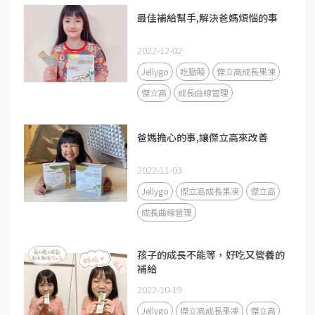
最佳補給幫手,解決爸媽煩惱的事
2022-12-02
Jellygo
吃動睡
傑立高成長果凍
傑立高
成長曲線管理
爸媽擔心的事,讓傑立高來改善
2022-11-03
Jellygo
傑立高成長果凍
傑立高
成長曲線管理
孩子的成長不能等，好吃又營養的
補給
2022-10-19
Jellygo
傑立高成長果凍
傑立高