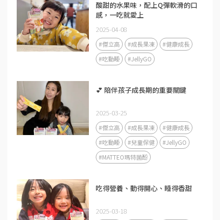
酸甜的水果味，配上Q彈軟滑的口
感，一吃就愛上
2025-04-08
#傑立高
#成長果凍
#健康成長
#吃動睡
#JellyGO
💕 陪伴孩子成長期的重要關鍵
2025-03-25
#傑立高
#成長果凍
#健康成長
#吃動睡
#兒童保健
#JellyGO
#MATTEO瑪特菌酚
吃得營養、動得開心、睡得香甜
2025-03-18