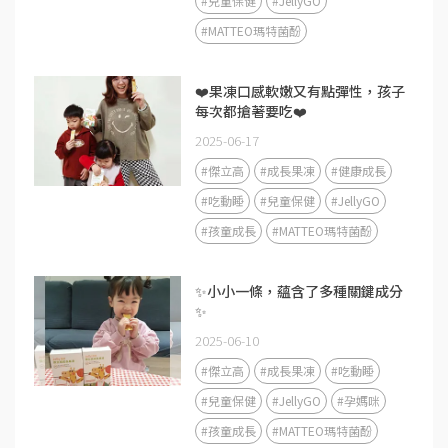
#兒童保健
#JellyGO
#MATTEO瑪特菌酚
❤️果凍口感軟嫩又有點彈性，孩子
每次都搶著要吃❤️
2025-06-17
#傑立高
#成長果凍
#健康成長
#吃動睡
#兒童保健
#JellyGO
#孩童成長
#MATTEO瑪特菌酚
✨小小一條，蘊含了多種關鍵成分
✨
2025-06-10
#傑立高
#成長果凍
#吃動睡
#兒童保健
#JellyGO
#孕媽咪
#孩童成長
#MATTEO瑪特菌酚