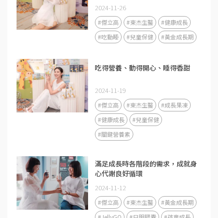
2024-11-26
#傑立高
#東杰生醫
#健康成長
#吃動睡
#兒童保健
#黃金成長期
吃得營養、動得開心、睡得香甜
2024-11-19
#傑立高
#東杰生醫
#成長果凍
#健康成長
#兒童保健
#關鍵營養素
滿足成長時各階段的需求，成就身
心代謝良好循環
2024-11-12
#傑立高
#東杰生醫
#黃金成長期
#JellyGO
#日明膠囊
#孩童成長