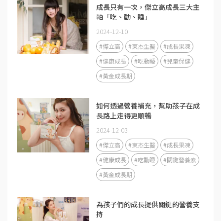
成長只有一次，傑立高成長三大主
軸「吃、動、睡」
2024-12-10
#傑立高
#東杰生醫
#成長果凍
#健康成長
#吃動睡
#兒童保健
#黃金成長期
如何透過營養補充，幫助孩子在成
長路上走得更順暢
2024-12-03
#傑立高
#東杰生醫
#成長果凍
#健康成長
#吃動睡
#關鍵營養素
#黃金成長期
為孩子們的成長提供關鍵的營養支
持