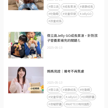
#傑立高
#成長果凍
#健康成長
#吃動睡
#兒童保健
#JellyGO
#孩童成長
傑立高Jelly GO成長果凍，針對孩
子營養素補充的關鍵💪
2025-05-13
媽媽見證｜備考不再焦慮
2025-05-13
#傑立高
#健康成長
#吃動睡
#兒童保健
#JellyGO
#日明膠囊
#夜曜膠囊
#MATTEO瑪特菌酚