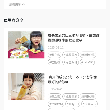
閱讀更多 ->
使用者分享
成長果凍的口感很好咀嚼，酸酸甜
甜的滋味小朋友超愛❤️
2025-08-12
#傑立高
#成長果凍
#健康成長
#吃動睡
#兒童保健
#JellyGO
​ 寶貝的成長只有一次，只想準備
最好的給你❤️
2025-08-05
#傑立高
#成長果凍
#健康成長
#兒童保健
#JellyGO
#孩童成長