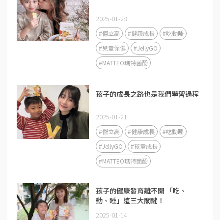
2025-01-28
#傑立高
#健康成長
#吃動睡
#兒童保健
#JellyGO
#MATTEO瑪特菌酚
孩子的成長之路也是我們學習過程
2025-01-21
#傑立高
#健康成長
#吃動睡
#JellyGO
#孩童成長
#MATTEO瑪特菌酚
孩子的健康發育離不開 「吃、
動、睡」這三大關鍵！
2025-01-14