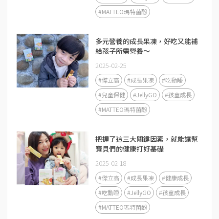
#MATTEO瑪特菌酚
多元營養的成長果凍，好吃又能補
給孩子所需營養～
2025-02-25
#傑立高
#成長果凍
#吃動睡
#兒童保健
#JellyGO
#孩童成長
#MATTEO瑪特菌酚
把握了這三大關鍵因素，就能讓幫
寶貝們的健康打好基礎
2025-02-18
#傑立高
#成長果凍
#健康成長
#吃動睡
#JellyGO
#孩童成長
#MATTEO瑪特菌酚