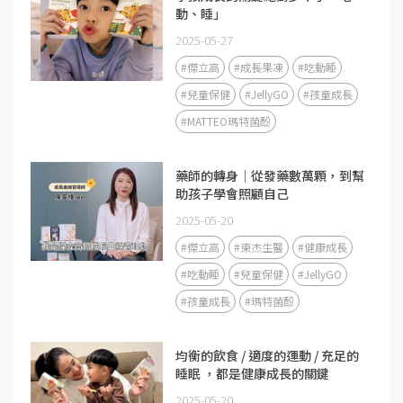
動、睡」
2025-05-27
#傑立高
#成長果凍
#吃動睡
#兒童保健
#JellyGO
#孩童成長
#MATTEO瑪特菌酚
藥師的轉身｜從發藥數萬顆，到幫
助孩子學會照顧自己
2025-05-20
#傑立高
#東杰生醫
#健康成長
#吃動睡
#兒童保健
#JellyGO
#孩童成長
#瑪特菌酚
均衡的飲食 / 適度的運動 / 充足的
睡眠 ，都是健康成長的關鍵
2025-05-20