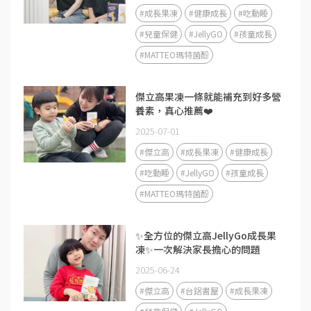
#成長果凍
#健康成長
#吃動睡
#兒童保健
#JellyGO
#孩童成長
#MATTEO瑪特菌酚
傑立高果凍一條就能補充到好多營
養素，真心推薦❤️
2025-07-01
#傑立高
#成長果凍
#健康成長
#吃動睡
#JellyGO
#孩童成長
#MATTEO瑪特菌酚
✨全方位的傑立高JellyGo成長果
凍✨一次解決家長擔心的問題
2025-06-24
#傑立高
#台鋁書屋
#成長果凍