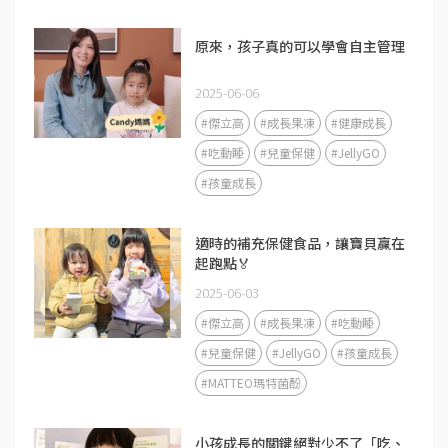
原來，孩子真的可以學會自主管理
2025-06-06
#傑立高
#成長果凍
#健康成長
#吃動睡
#兒童保健
#JellyGO
#孩童成長
適時的補充保健食品，讓寶貝贏在
起跑點🏅
2025-06-03
#傑立高
#成長果凍
#吃動睡
#兒童保健
#JellyGO
#孩童成長
#MATTEO瑪特菌酚
小孩成長的關鍵絕對少不了「吃、