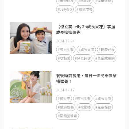
#健康成長
#吃動睡
#兒童保健
#JellyGO
#孩童成長
【傑立高JellyGo成長果凍】掌握
成長遙遙領先!
2024-12-24
#東杰生醫
#成長果凍
#健康成長
#吃動睡
#兒童保健
#黃金成長期
餐後睡前食用，每日一條簡單快樂
補營養！
2024-12-17
#傑立高
#東杰生醫
#成長果凍
#健康成長
#吃動睡
#兒童保健
#關鍵營養素