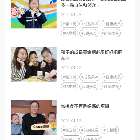
多一點自信和笑容！
2025-04-29
#傑立高
#成長果凍
#健康成長
#吃動睡
#JellyGO
#孩童成長
孩子的成長黃金期必須好好把握
💪🏻
2025-04-22
#傑立高
#成長果凍
#健康成長
#吃動睡
#JellyGO
#孩童成長
當挑食不再是媽媽的煩惱
2025-04-16
#傑立高
#健康成長
#吃動睡
#兒童保健
#JellyGO