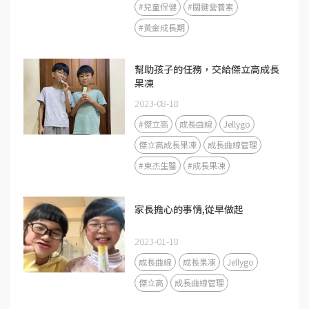
#兒童保健
#關鍵營養素
#黃金成長期
幫助孩子的任務，交給傑立高成長
果凍
2023-08-18
#傑立高
成長曲線
Jellygo
傑立高成長果凍
成長曲線管理
#東杰生醫
#成長果凍
家長擔心的事情,從早做起
2023-01-18
成長曲線
成長果凍
Jellygo
傑立高
成長曲線管理