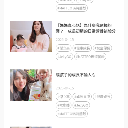
#MATTEO瑪特菌酚
【媽媽真心話】為什麼我選擇粉
寶？｜成長初期的日常營養補給分
享「黃金1000天」是免疫力發展
2025-04-15
的關鍵期❤️
#傑立高
#健康成長
#兒童保健
#JellyGO
#MATTEO瑪特菌酚
讓孩子的成長不輸人💪
2025-04-15
#傑立高
#成長果凍
#健康成長
#吃動睡
#JellyGO
#MATTEO瑪特菌酚