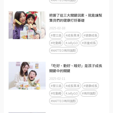
把握了這三大關鍵因素，就能讓幫
寶貝們的健康打好基礎
2025-02-18
#傑立高
#成長果凍
#健康成長
#吃動睡
#JellyGO
#孩童成長
#MATTEO瑪特菌酚
「吃好、動好、睡好」是孩子成長
關鍵中的關鍵
2025-02-11
#傑立高
#成長果凍
#健康成長
#吃動睡
#JellyGO
#瑪特菌酚
#MATTEO瑪特菌酚