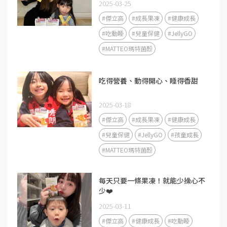
2025-03-25
#傑立高
#成長果凍
#健康成長
#吃動睡
#兒童保健
#JellyGO
#MATTEO瑪特菌酚
吃得營養、動得開心、睡得香甜
2025-03-18
#傑立高
#成長果凍
#健康成長
#兒童保健
#JellyGO
#孩童成長
#MATTEO瑪特菌酚
每天只要一條果凍！就能少操心不
少❤️
2025-03-11
#傑立高
#健康成長
#吃動睡