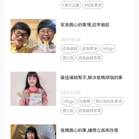
#東杰生醫
#成長果凍
家長擔心的事情,從早做起
2023-01-18
成長曲線
成長果凍
Jellygo
傑立高
成長曲線管理
最佳補給幫手,解決爸媽煩惱的事
2022-12-02
Jellygo
吃動睡
傑立高成長果凍
傑立高
成長曲線管理
爸媽擔心的事,讓傑立高來改善