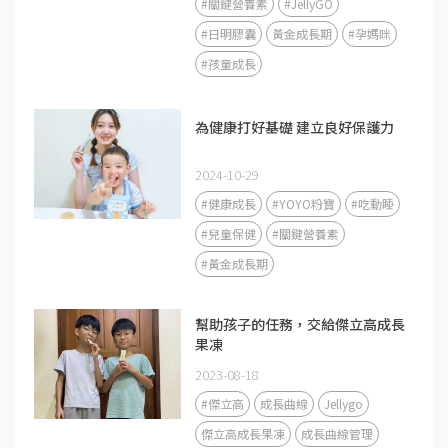
#關鍵營養素
#JellyGO
#日明膠囊
黃金成長期
#孕媽咪
#孩童成長
為健康打好基礎 建立良好保護力
2024-10-29
#健康成長
#YOYO粉寶
#吃動睡
#兒童保健
#關鍵營養素
#黃金成長期
幫助孩子的任務，交給傑立高成長
果凍
2023-08-18
#傑立高
成長曲線
Jellygo
傑立高成長果凍
成長曲線管理