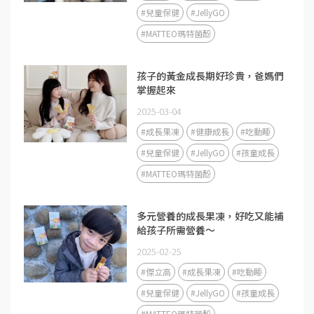
#兒童保健
#JellyGO
#MATTEO瑪特菌酚
孩子的黃金成長期好珍貴，爸媽們
掌握起來
2025-03-04
#成長果凍
#健康成長
#吃動睡
#兒童保健
#JellyGO
#孩童成長
#MATTEO瑪特菌酚
多元營養的成長果凍，好吃又能補
給孩子所需營養～
2025-02-25
#傑立高
#成長果凍
#吃動睡
#兒童保健
#JellyGO
#孩童成長
#MATTEO瑪特菌酚