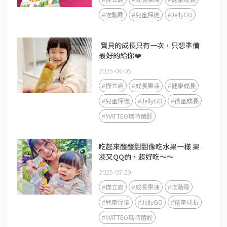
#吃動睡
#兒童保健
#JellyGO
​ 寶貝的成長只有一次，只想準備
最好的給你❤️
2025-08-05
#傑立高
#成長果凍
#健康成長
#兒童保健
#JellyGO
#孩童成長
#MATTEO瑪特菌酚
吃起來酸酸甜甜像吃水果一樣 果
凍又QQ的，超好吃～～
2025-07-29
#傑立高
#成長果凍
#吃動睡
#兒童保健
#JellyGO
#孩童成長
#MATTEO瑪特菌酚