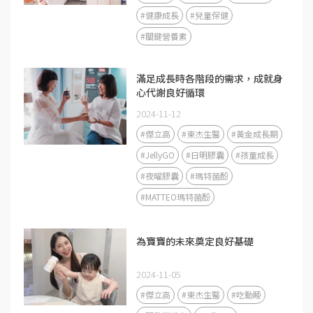
#健康成長
#兒童保健
#關鍵營養素
滿足成長時各階段的需求，成就身
心代謝良好循環
2024-11-12
#傑立高
#東杰生醫
#黃金成長期
#JellyGO
#日明膠囊
#孩童成長
#夜曜膠囊
#瑪特菌酚
#MATTEO瑪特菌酚
為寶寶的未來奠定良好基礎
2024-11-05
#傑立高
#東杰生醫
#吃動睡