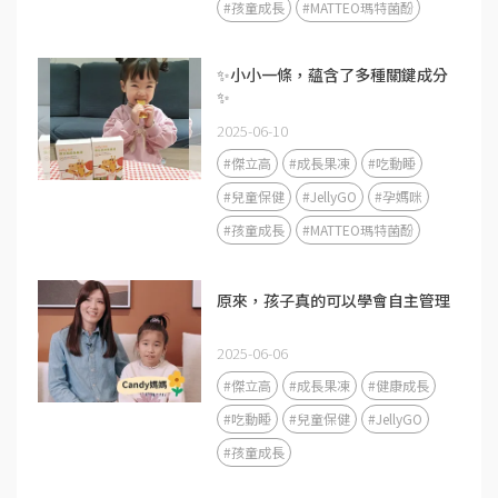
#孩童成長
#MATTEO瑪特菌酚
✨小小一條，蘊含了多種關鍵成分
✨
2025-06-10
#傑立高
#成長果凍
#吃動睡
#兒童保健
#JellyGO
#孕媽咪
#孩童成長
#MATTEO瑪特菌酚
原來，孩子真的可以學會自主管理
2025-06-06
#傑立高
#成長果凍
#健康成長
#吃動睡
#兒童保健
#JellyGO
#孩童成長