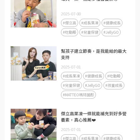
2025-07-08
#傑立高
#成長果凍
#健康成長
#吃動睡
#兒童保健
#JellyGO
幫孩子建立節奏，是我能給的最大
支持
2025-07-01
#成長果凍
#健康成長
#吃動睡
#兒童保健
#JellyGO
#孩童成長
#MATTEO瑪特菌酚
傑立高果凍一條就能補充到好多營
養素，真心推薦❤️
2025-07-01
#傑立高
#成長果凍
#健康成長