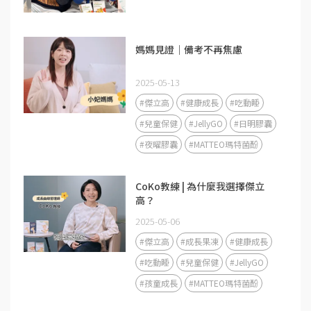
媽媽見證｜備考不再焦慮
2025-05-13
#傑立高
#健康成長
#吃動睡
#兒童保健
#JellyGO
#日明膠囊
#夜曜膠囊
#MATTEO瑪特菌酚
CoKo教練 | 為什麼我選擇傑立
高？
2025-05-06
#傑立高
#成長果凍
#健康成長
#吃動睡
#兒童保健
#JellyGO
#孩童成長
#MATTEO瑪特菌酚