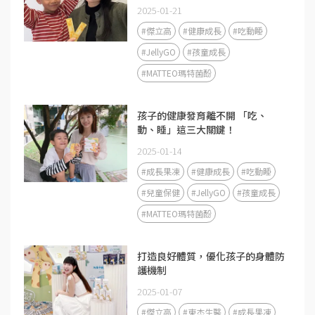
2025-01-21
#傑立高
#健康成長
#吃動睡
#JellyGO
#孩童成長
#MATTEO瑪特菌酚
孩子的健康發育離不開 「吃、
動、睡」這三大關鍵！
2025-01-14
#成長果凍
#健康成長
#吃動睡
#兒童保健
#JellyGO
#孩童成長
#MATTEO瑪特菌酚
打造良好體質，優化孩子的身體防
護機制
2025-01-07
#傑立高
#東杰生醫
#成長果凍