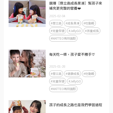
選擇［傑立高成長果凍］幫孩子來
補充更完整的營養❤️
2025-02-04
#傑立高
#成長果凍
#吃動睡
#兒童保健
#JellyGO
#孩童成長
#MATTEO瑪特菌酚
每天吃一條，孩子愛不釋手🦒
2025-01-28
#傑立高
#健康成長
#吃動睡
#兒童保健
#JellyGO
#MATTEO瑪特菌酚
孩子的成長之路也是我們學習過程