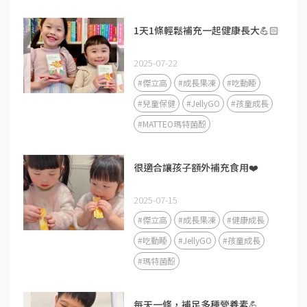
1天1條輕鬆補充一起健康長大💪🏻
2025-07-22
#傑立高
#成長果凍
#吃動睡
#兒童保健
#JellyGO
#孩童成長
#MATTEO瑪特菌酚
很適合讓孩子額外補充食用❤️
2025-07-15
#傑立高
#成長果凍
#健康成長
#吃動睡
#JellyGO
#孩童成長
#瑪特菌酚
每天一條，補足多種營養素💪