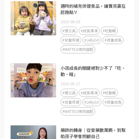
適時的補充保健食品，讓寶貝贏在
起跑點🏅
2025-06-03
#傑立高
#成長果凍
#吃動睡
#兒童保健
#JellyGO
#孩童成長
#MATTEO瑪特菌酚
小孩成長的關鍵絕對少不了「吃、
動、睡」
2025-05-27
#傑立高
#成長果凍
#吃動睡
#兒童保健
#JellyGO
#孩童成長
#MATTEO瑪特菌酚
藥師的轉身｜從發藥數萬顆，到幫
助孩子學會照顧自己