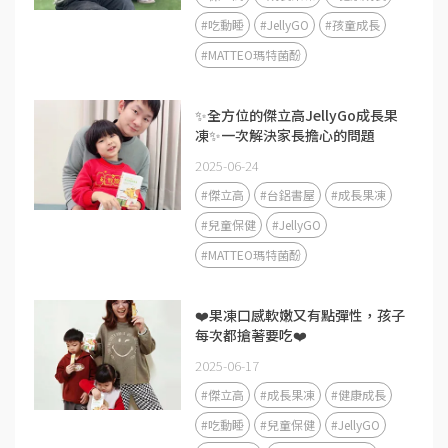
#吃動睡
#JellyGO
#孩童成長
#MATTEO瑪特菌酚
✨全方位的傑立高JellyGo成長果
凍✨一次解決家長擔心的問題
2025-06-24
#傑立高
#台鋁書屋
#成長果凍
#兒童保健
#JellyGO
#MATTEO瑪特菌酚
❤️果凍口感軟嫩又有點彈性，孩子
每次都搶著要吃❤️
2025-06-17
#傑立高
#成長果凍
#健康成長
#吃動睡
#兒童保健
#JellyGO