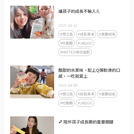
讓孩子的成長不輸人💪
2025-04-15
#傑立高
#成長果凍
#健康成長
#吃動睡
#JellyGO
#MATTEO瑪特菌酚
酸甜的水果味，配上Q彈軟滑的口
感，一吃就愛上
2025-04-08
#傑立高
#成長果凍
#健康成長
#吃動睡
#JellyGO
💕 陪伴孩子成長期的重要關鍵