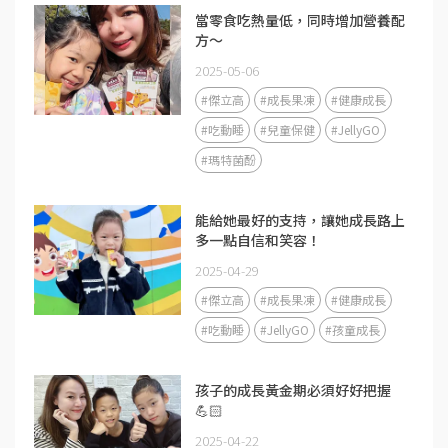
當零食吃熱量低，同時增加營養配
方～
2025-05-06
#傑立高
#成長果凍
#健康成長
#吃動睡
#兒童保健
#JellyGO
#瑪特菌酚
能給她最好的支持，讓她成長路上
多一點自信和笑容！
2025-04-29
#傑立高
#成長果凍
#健康成長
#吃動睡
#JellyGO
#孩童成長
孩子的成長黃金期必須好好把握
💪🏻
2025-04-22