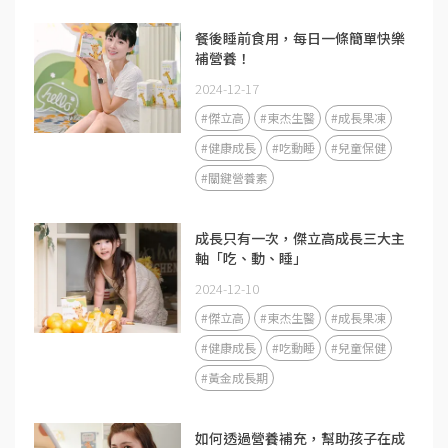
餐後睡前食用，每日一條簡單快樂
補營養！
2024-12-17
#傑立高
#東杰生醫
#成長果凍
#健康成長
#吃動睡
#兒童保健
#關鍵營養素
成長只有一次，傑立高成長三大主
軸「吃、動、睡」
2024-12-10
#傑立高
#東杰生醫
#成長果凍
#健康成長
#吃動睡
#兒童保健
#黃金成長期
如何透過營養補充，幫助孩子在成