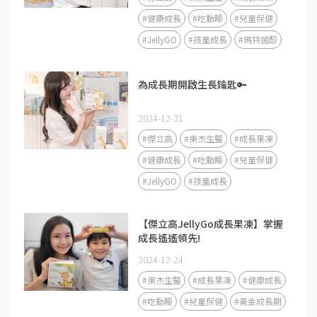
#健康成長
#吃動睡
#兒童保健
#JellyGO
#孩童成長
#瑪特菌酚
為成長期開啟生長鑰匙🔑
2024-12-31
#傑立高
#東杰生醫
#成長果凍
#健康成長
#吃動睡
#兒童保健
#JellyGO
#孩童成長
【傑立高JellyGo成長果凍】掌握
成長遙遙領先!
2024-12-24
#東杰生醫
#成長果凍
#健康成長
#吃動睡
#兒童保健
#黃金成長期