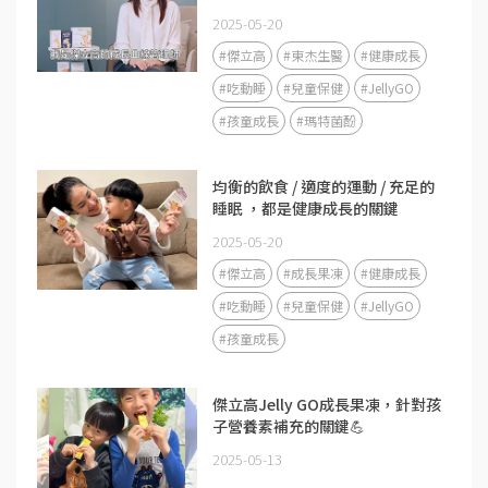
2025-05-20
#傑立高
#東杰生醫
#健康成長
#吃動睡
#兒童保健
#JellyGO
#孩童成長
#瑪特菌酚
均衡的飲食 / 適度的運動 / 充足的
睡眠 ，都是健康成長的關鍵
2025-05-20
#傑立高
#成長果凍
#健康成長
#吃動睡
#兒童保健
#JellyGO
#孩童成長
傑立高Jelly GO成長果凍，針對孩
子營養素補充的關鍵💪
2025-05-13