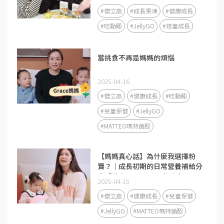
#傑立高
#成長果凍
#健康成長
#吃動睡
#JellyGO
#孩童成長
當挑食不再是媽媽的煩惱
2025-04-16
#傑立高
#健康成長
#吃動睡
#兒童保健
#JellyGO
#MATTEO瑪特菌酚
【媽媽真心話】為什麼我選擇粉
寶？｜成長初期的日常營養補給分
享「黃金1000天」是免疫力發展
2025-04-15
的關鍵期❤️
#傑立高
#健康成長
#兒童保健
#JellyGO
#MATTEO瑪特菌酚