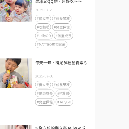
果凍又QQ的，超好吃～～
2025-07-29
#傑立高
#成長果凍
#吃動睡
#兒童保健
#JellyGO
#孩童成長
#MATTEO瑪特菌酚
每天一條，補足多種營養素💪
2025-07-08
#傑立高
#成長果凍
#健康成長
#吃動睡
#兒童保健
#JellyGO
✨全方位的傑立高JellyGo成