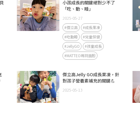
貝
小孩成長的關鍵絕對少不了
「吃、動、睡」
2025-05-27
#傑立高
#成長果凍
#吃動睡
#兒童保健
#JellyGO
#孩童成長
#MATTEO瑪特菌酚
充
傑立高Jelly GO成長果凍，針
的
對孩子營養素補充的關鍵💪
2025-05-13