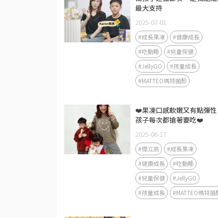
最大支持
2025-07-01
#成長果凍
#健康成長
#吃動睡
#兒童保健
#JellyGO
#孩童成長
#MATTEO瑪特菌酚
❤️果凍口感軟嫩又有點彈性
孩子每次都搶著要吃❤️
2025-06-17
#傑立高
#成長果凍
#健康成長
#吃動睡
#兒童保健
#JellyGO
#孩童成長
#MATTEO瑪特菌