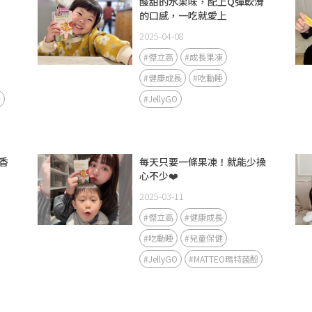
酸甜的水果味，配上Q彈軟滑
的口感，一吃就愛上
2025-04-08
#傑立高
#成長果凍
#健康成長
#吃動睡
酚
#JellyGO
香
每天只要一條果凍！就能少操
心不少❤️
2025-03-11
#傑立高
#健康成長
#吃動睡
#兒童保健
#JellyGO
#MATTEO瑪特菌酚