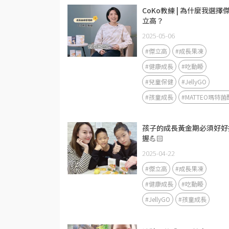
CoKo教練 | 為什麼我選擇
立高？
2025-05-06
#傑立高
#成長果凍
#健康成長
#吃動睡
#兒童保健
#JellyGO
#孩童成長
#MATTEO瑪特菌
孩子的成長黃金期必須好好
握💪🏻
2025-04-22
#傑立高
#成長果凍
#健康成長
#吃動睡
#JellyGO
#孩童成長