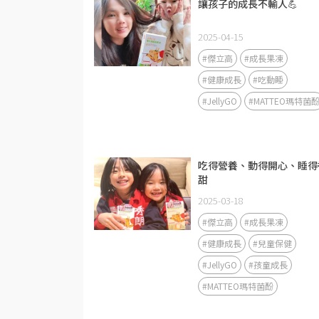
讓孩子的成長不輸人💪
2025-04-15
#傑立高
#成長果凍
#健康成長
#吃動睡
#JellyGO
#MATTEO瑪特菌
吃得營養、動得開心、睡得
甜
2025-03-18
#傑立高
#成長果凍
#健康成長
#兒童保健
#JellyGO
#孩童成長
#MATTEO瑪特菌酚