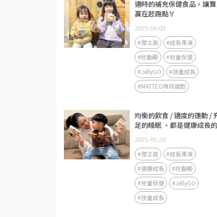
適時的補充保健食品，讓寶
贏在起跑點🏅
2025-06-03
#傑立高
#成長果凍
#吃動睡
#兒童保健
#JellyGO
#孩童成長
#MATTEO瑪特菌酚
均衡的飲食 / 適度的運動 / 
足的睡眠 ，都是健康成長
關鍵
2025-05-20
#傑立高
#成長果凍
#健康成長
#吃動睡
#兒童保健
#JellyGO
#孩童成長