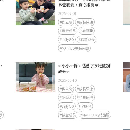
多營養素，真心推薦❤️
2025-07-01
#傑立高
#成長果凍
#健康成長
#吃動睡
#JellyGO
#孩童成長
#MATTEO瑪特菌酚
，
✨小小一條，蘊含了多種關鍵
成分✨
2025-06-10
#傑立高
#成長果凍
#吃動睡
#兒童保健
#JellyGO
#孕媽咪
酚
#孩童成長
#MATTEO瑪特菌酚