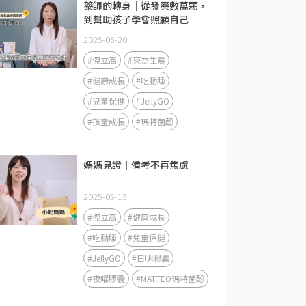
藥師的轉身｜從發藥數萬顆，
到幫助孩子學會照顧自己
2025-05-20
#傑立高
#東杰生醫
#健康成長
#吃動睡
#兒童保健
#JellyGO
#孩童成長
#瑪特菌酚
媽媽見證｜備考不再焦慮
2025-05-13
#傑立高
#健康成長
#吃動睡
#兒童保健
#JellyGO
#日明膠囊
#夜曜膠囊
#MATTEO瑪特菌酚