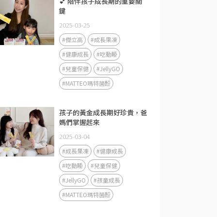
💕 陪伴孩子成長期的重要關
鍵
2025-03-25
#傑立高
#成長果凍
#健康成長
#吃動睡
#兒童保健
#JellyGO
#MATTEO瑪特菌酚
孩子的黃金成長期好珍貴，爸
媽們掌握起來
2025-03-04
#成長果凍
#健康成長
#吃動睡
#兒童保健
#JellyGO
#孩童成長
#MATTEO瑪特菌酚