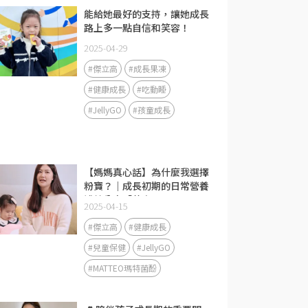
能給她最好的支持，讓她成長
路上多一點自信和笑容！
2025-04-29
#傑立高
#成長果凍
#健康成長
#吃動睡
#JellyGO
#孩童成長
【媽媽真心話】為什麼我選擇
粉寶？｜成長初期的日常營養
補給分享「黃金1000天」是
2025-04-15
免疫力發展的關鍵期❤️
#傑立高
#健康成長
#兒童保健
#JellyGO
#MATTEO瑪特菌酚