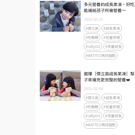
多元營養的成長果凍，好吃
能補給孩子所需營養～
2025-02-25
#傑立高
#成長果凍
#吃動睡
#兒童保健
#JellyGO
#孩童成長
#MATTEO瑪特菌酚
選擇［傑立高成長果凍］幫
子來補充更完整的營養❤️
2025-02-04
#傑立高
#成長果凍
#吃動睡
#兒童保健
#JellyGO
#孩童成長
#MATTEO瑪特菌酚