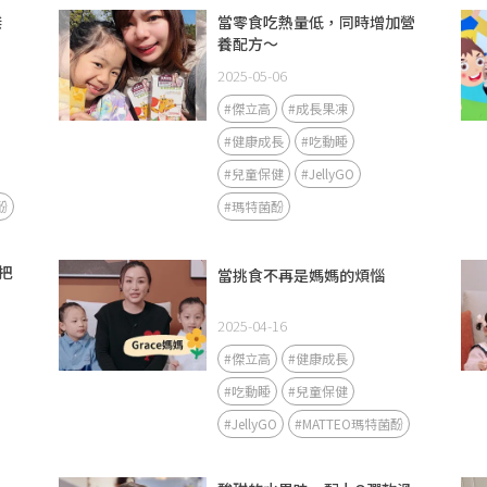
傑
當零食吃熱量低，同時增加營
養配方～
2025-05-06
#傑立高
#成長果凍
#健康成長
#吃動睡
#兒童保健
#JellyGO
酚
#瑪特菌酚
把
當挑食不再是媽媽的煩惱
2025-04-16
#傑立高
#健康成長
#吃動睡
#兒童保健
#JellyGO
#MATTEO瑪特菌酚