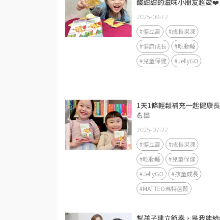
酸甜甜的滋味小朋友超愛❤️
2025-08-12
#傑立高
#成長果凍
#健康成長
#吃動睡
#兒童保健
#JellyGO
1天1條輕鬆補充一起健康
💪🏻
2025-07-22
#傑立高
#成長果凍
#吃動睡
#兒童保健
#JellyGO
#孩童成長
#MATTEO瑪特菌酚
幫孩子建立節奏，是我能給