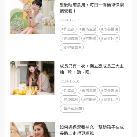
餐後睡前食用，每日一條簡單快樂
補營養！
2024-12-17
#傑立高
#東杰生醫
#成長果凍
#健康成長
#吃動睡
#兒童保健
#關鍵營養素
成長只有一次，傑立高成長三大主
軸「吃、動、睡」
2024-12-10
#傑立高
#東杰生醫
#成長果凍
#健康成長
#吃動睡
#兒童保健
#黃金成長期
如何透過營養補充，幫助孩子在成
長路上走得更順暢