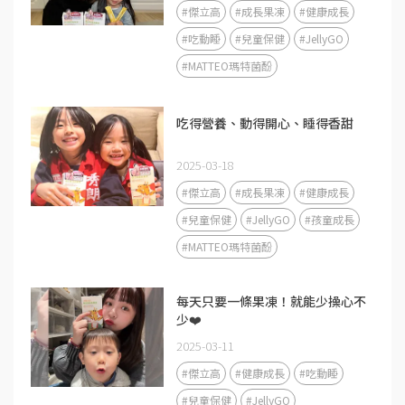
#傑立高
#成長果凍
#健康成長
#吃動睡
#兒童保健
#JellyGO
#MATTEO瑪特菌酚
吃得營養、動得開心、睡得香甜
2025-03-18
#傑立高
#成長果凍
#健康成長
#兒童保健
#JellyGO
#孩童成長
#MATTEO瑪特菌酚
每天只要一條果凍！就能少操心不
少❤️
2025-03-11
#傑立高
#健康成長
#吃動睡
#兒童保健
#JellyGO