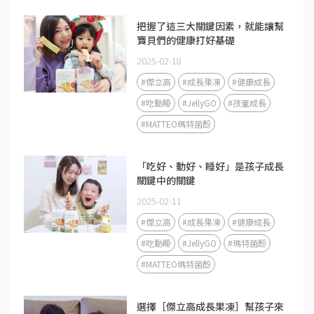
把握了這三大關鍵因素，就能讓幫
寶貝們的健康打好基礎
2025-02-18
#傑立高
#成長果凍
#健康成長
#吃動睡
#JellyGO
#孩童成長
#MATTEO瑪特菌酚
「吃好、動好、睡好」是孩子成長
關鍵中的關鍵
2025-02-11
#傑立高
#成長果凍
#健康成長
#吃動睡
#JellyGO
#瑪特菌酚
#MATTEO瑪特菌酚
選擇［傑立高成長果凍］幫孩子來