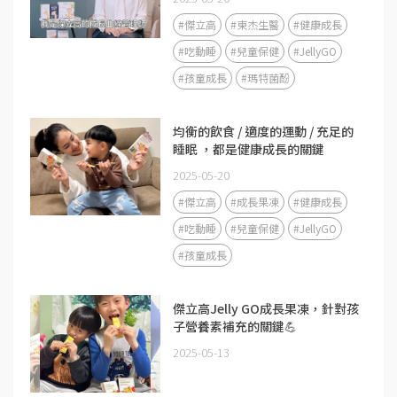
#傑立高
#東杰生醫
#健康成長
#吃動睡
#兒童保健
#JellyGO
#孩童成長
#瑪特菌酚
均衡的飲食 / 適度的運動 / 充足的
睡眠 ，都是健康成長的關鍵
2025-05-20
#傑立高
#成長果凍
#健康成長
#吃動睡
#兒童保健
#JellyGO
#孩童成長
傑立高Jelly GO成長果凍，針對孩
子營養素補充的關鍵💪
2025-05-13