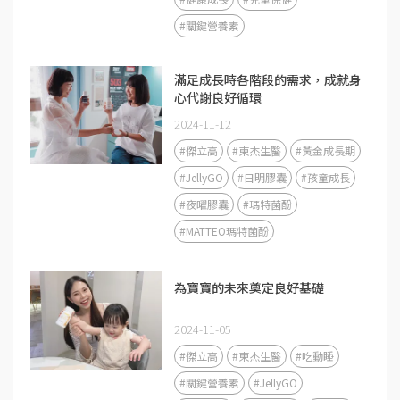
#關鍵營養素
滿足成長時各階段的需求，成就身
心代謝良好循環
2024-11-12
#傑立高
#東杰生醫
#黃金成長期
#JellyGO
#日明膠囊
#孩童成長
#夜曜膠囊
#瑪特菌酚
#MATTEO瑪特菌酚
為寶寶的未來奠定良好基礎
2024-11-05
#傑立高
#東杰生醫
#吃動睡
#關鍵營養素
#JellyGO