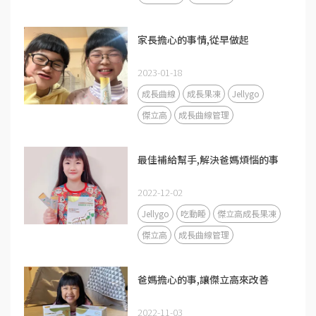
家長擔心的事情,從早做起
2023-01-18
成長曲線
成長果凍
Jellygo
傑立高
成長曲線管理
最佳補給幫手,解決爸媽煩惱的事
2022-12-02
Jellygo
吃動睡
傑立高成長果凍
傑立高
成長曲線管理
爸媽擔心的事,讓傑立高來改善
2022-11-03