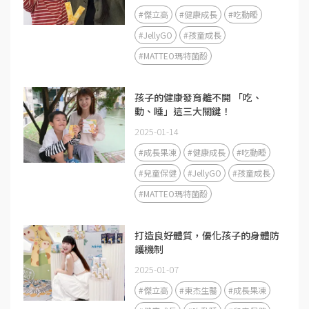
#傑立高
#健康成長
#吃動睡
#JellyGO
#孩童成長
#MATTEO瑪特菌酚
孩子的健康發育離不開 「吃、
動、睡」這三大關鍵！
2025-01-14
#成長果凍
#健康成長
#吃動睡
#兒童保健
#JellyGO
#孩童成長
#MATTEO瑪特菌酚
打造良好體質，優化孩子的身體防
護機制
2025-01-07
#傑立高
#東杰生醫
#成長果凍