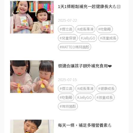
1天1條輕鬆補充一起健康長大💪🏻
2025-07-22
#傑立高
#成長果凍
#吃動睡
#兒童保健
#JellyGO
#孩童成長
#MATTEO瑪特菌酚
很適合讓孩子額外補充食用❤️
2025-07-15
#傑立高
#成長果凍
#健康成長
#吃動睡
#JellyGO
#孩童成長
#瑪特菌酚
每天一條，補足多種營養素💪