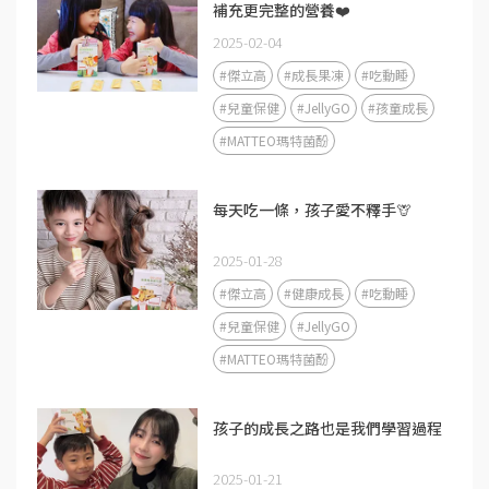
補充更完整的營養❤️
2025-02-04
#傑立高
#成長果凍
#吃動睡
#兒童保健
#JellyGO
#孩童成長
#MATTEO瑪特菌酚
每天吃一條，孩子愛不釋手🦒
2025-01-28
#傑立高
#健康成長
#吃動睡
#兒童保健
#JellyGO
#MATTEO瑪特菌酚
孩子的成長之路也是我們學習過程
2025-01-21