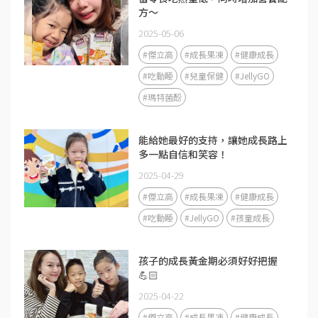
方～
2025-05-06
#傑立高
#成長果凍
#健康成長
#吃動睡
#兒童保健
#JellyGO
#瑪特菌酚
能給她最好的支持，讓她成長路上
多一點自信和笑容！
2025-04-29
#傑立高
#成長果凍
#健康成長
#吃動睡
#JellyGO
#孩童成長
孩子的成長黃金期必須好好把握
💪🏻
2025-04-22
#傑立高
#成長果凍
#健康成長