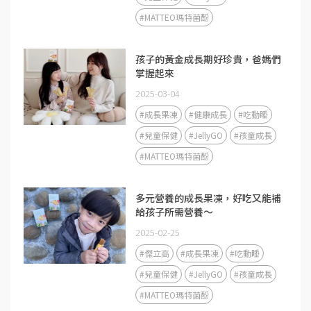
#MATTEO瑪特菌酚
孩子的黃金成長期好珍貴，爸媽們
掌握起來
2025-03-04
#成長果凍
#健康成長
#吃動睡
#兒童保健
#JellyGO
#孩童成長
#MATTEO瑪特菌酚
多元營養的成長果凍，好吃又能補
給孩子所需營養～
2025-02-25
#傑立高
#成長果凍
#吃動睡
#兒童保健
#JellyGO
#孩童成長
#MATTEO瑪特菌酚