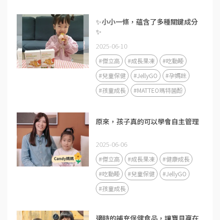
✨小小一條，蘊含了多種關鍵成分
✨
2025-06-10
#傑立高
#成長果凍
#吃動睡
#兒童保健
#JellyGO
#孕媽咪
#孩童成長
#MATTEO瑪特菌酚
原來，孩子真的可以學會自主管理
2025-06-06
#傑立高
#成長果凍
#健康成長
#吃動睡
#兒童保健
#JellyGO
#孩童成長
適時的補充保健食品，讓寶貝贏在