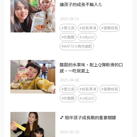
讓孩子的成長不輸人💪
2025-04-15
#傑立高
#成長果凍
#健康成長
#吃動睡
#JellyGO
#MATTEO瑪特菌酚
酸甜的水果味，配上Q彈軟滑的口
感，一吃就愛上
2025-04-08
#傑立高
#成長果凍
#健康成長
#吃動睡
#JellyGO
💕 陪伴孩子成長期的重要關鍵
2025-03-25