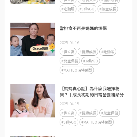
#吃動睡
#JellyGO
#孩童成長
當挑食不再是媽媽的煩惱
2025-04-16
#傑立高
#健康成長
#吃動睡
#兒童保健
#JellyGO
#MATTEO瑪特菌酚
【媽媽真心話】為什麼我選擇粉
寶？｜成長初期的日常營養補給分
享「黃金1000天」是免疫力發展
2025-04-15
的關鍵期❤️
#傑立高
#健康成長
#兒童保健
#JellyGO
#MATTEO瑪特菌酚