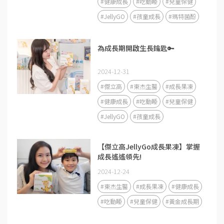
#健康成長
#吃動睡
#兒童保健
#JellyGO
#孩童成長
#瑪特菌酚
為成長期開啟生長鑰匙🔑
2024-12-31
#傑立高
#東杰生醫
#成長果凍
#健康成長
#吃動睡
#兒童保健
#JellyGO
#孩童成長
【傑立高JellyGo成長果凍】掌握
成長遙遙領先!
2024-12-24
#東杰生醫
#成長果凍
#健康成長
#吃動睡
#兒童保健
#黃金成長期