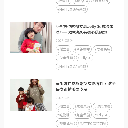
#吃動睡
#JellyGO
#孩童成長
#MATTEO瑪特菌酚
✨全方位的傑立高JellyGo成長果
凍✨一次解決家長擔心的問題
2025-06-24
#傑立高
#台鋁書屋
#成長果凍
#兒童保健
#JellyGO
#MATTEO瑪特菌酚
❤️果凍口感軟嫩又有點彈性，孩子
每次都搶著要吃❤️
2025-06-17
#傑立高
#成長果凍
#健康成長
#吃動睡
#兒童保健
#JellyGO
#孩童成長
#MATTEO瑪特菌酚