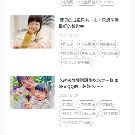
#吃動睡
#兒童保健
#JellyGO
​ 寶貝的成長只有一次，只想準備
最好的給你❤️
2025-08-05
#傑立高
#成長果凍
#健康成長
#兒童保健
#JellyGO
#孩童成長
#MATTEO瑪特菌酚
吃起來酸酸甜甜像吃水果一樣 果
凍又QQ的，超好吃～～
2025-07-29
#傑立高
#成長果凍
#吃動睡
#兒童保健
#JellyGO
#孩童成長
#MATTEO瑪特菌酚