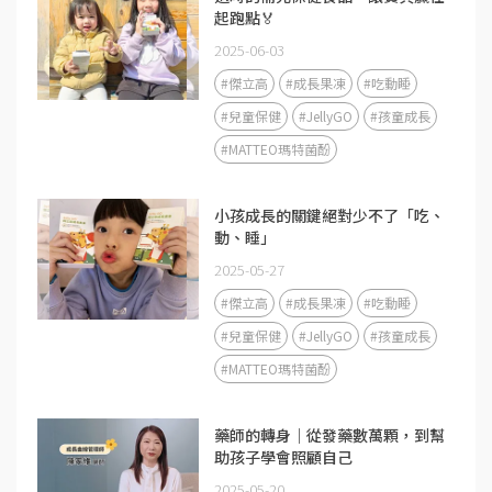
起跑點🏅
2025-06-03
#傑立高
#成長果凍
#吃動睡
#兒童保健
#JellyGO
#孩童成長
#MATTEO瑪特菌酚
小孩成長的關鍵絕對少不了「吃、
動、睡」
2025-05-27
#傑立高
#成長果凍
#吃動睡
#兒童保健
#JellyGO
#孩童成長
#MATTEO瑪特菌酚
藥師的轉身｜從發藥數萬顆，到幫
助孩子學會照顧自己
2025-05-20