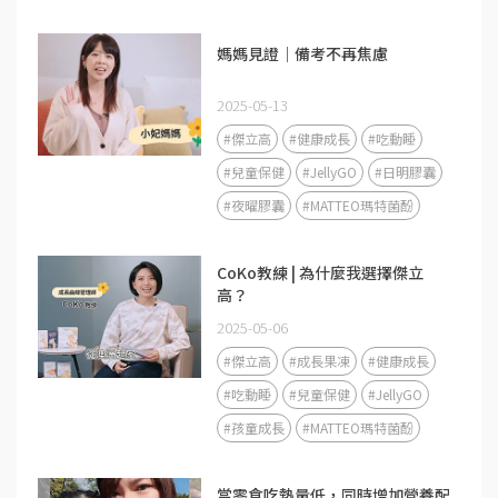
媽媽見證｜備考不再焦慮
2025-05-13
#傑立高
#健康成長
#吃動睡
#兒童保健
#JellyGO
#日明膠囊
#夜曜膠囊
#MATTEO瑪特菌酚
CoKo教練 | 為什麼我選擇傑立
高？
2025-05-06
#傑立高
#成長果凍
#健康成長
#吃動睡
#兒童保健
#JellyGO
#孩童成長
#MATTEO瑪特菌酚
當零食吃熱量低，同時增加營養配