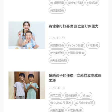
#日明膠囊
黃金成長期
#孕媽咪
#孩童成長
為健康打好基礎 建立良好保護力
2024-10-29
#健康成長
#YOYO粉寶
#吃動睡
#兒童保健
#關鍵營養素
#黃金成長期
幫助孩子的任務，交給傑立高成長
果凍
2023-08-18
#傑立高
成長曲線
Jellygo
傑立高成長果凍
成長曲線管理
#東杰生醫
#成長果凍