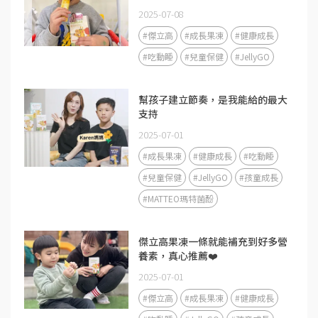
2025-07-08
#傑立高
#成長果凍
#健康成長
#吃動睡
#兒童保健
#JellyGO
幫孩子建立節奏，是我能給的最大
支持
2025-07-01
#成長果凍
#健康成長
#吃動睡
#兒童保健
#JellyGO
#孩童成長
#MATTEO瑪特菌酚
傑立高果凍一條就能補充到好多營
養素，真心推薦❤️
2025-07-01
#傑立高
#成長果凍
#健康成長