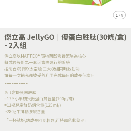
1
/
8
傑立高 JellyGO｜優蛋白胜肽(30條/盒)
- 2入組
傑立高以MATTEO® 瑪特菌酚營養策略為核心
將成長設計為一套可實際運行的系統
控制台X引擎X太空艙 三大模組同時啟動🚀
讓每一次補充都被妥善利用完成每日的成長任務✨
----------
💪 1盒優蛋白胜肽
=17.5小半碗米飯蛋白質含量(100g/碗)
=11瓶兒童鮮奶鈣含量(125ml/)
>280g牛排精胺酸含量
「一杯就好,讓成長回到輕鬆,可持續的狀態🎉」