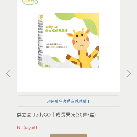
超過萬名客戶有感體驗！
傑立
傑立高 JellyGO｜成長果凍(30條/盒)
NT
NT$5,681