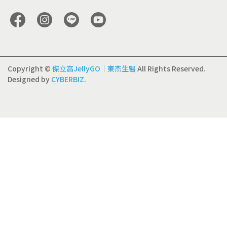
Copyright ©
傑立高JellyGO｜東杰生醫
All Rights Reserved.
Designed by
CYBERBIZ
.