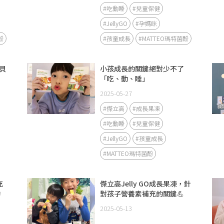
#吃動睡
#兒童保健
#JellyGO
#孕媽咪
酚
#孩童成長
#MATTEO瑪特菌酚
貝
小孩成長的關鍵絕對少不了
「吃、動、睡」
2025-05-27
#傑立高
#成長果凍
#吃動睡
#兒童保健
#JellyGO
#孩童成長
#MATTEO瑪特菌酚
充
傑立高Jelly GO成長果凍，針
的
對孩子營養素補充的關鍵💪
2025-05-13