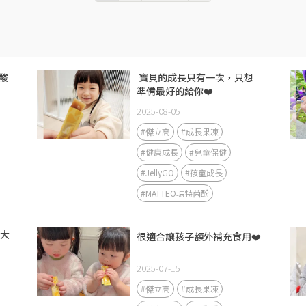
酸
​ 寶貝的成長只有一次，只想
準備最好的給你❤️
2025-08-05
#傑立高
#成長果凍
#健康成長
#兒童保健
#JellyGO
#孩童成長
#MATTEO瑪特菌酚
長大
很適合讓孩子額外補充食用❤️
2025-07-15
#傑立高
#成長果凍