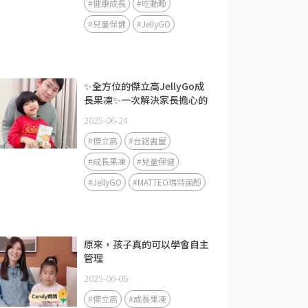
#健康成長
#吃動睡
#兒童保健
#JellyGO
✨全方位的傑立高JellyGo成
長果凍✨一次解決家長擔心的
問題
2025-06-24
#傑立高
#台鋁書屋
#成長果凍
#兒童保健
#JellyGO
#MATTEO瑪特菌酚
原來，孩子真的可以學會自主
管理
2025-06-06
#傑立高
#成長果凍