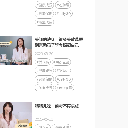
#健康成長
#吃動睡
#兒童保健
#JellyGO
#孩童成長
藥師的轉身｜從發藥數萬顆，
到幫助孩子學會照顧自己
2025-05-20
#傑立高
#東杰生醫
#健康成長
#吃動睡
#兒童保健
#JellyGO
#孩童成長
#瑪特菌酚
媽媽見證｜備考不再焦慮
2025-05-13
#傑立高
#健康成長