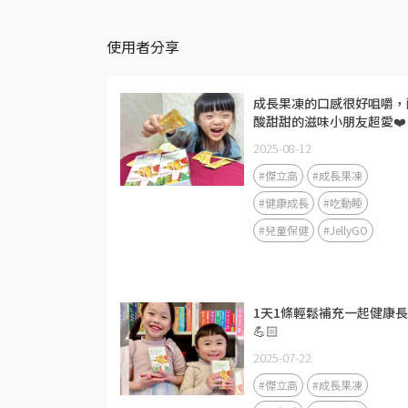
使用者分享
成長果凍的口感很好咀嚼，
酸甜甜的滋味小朋友超愛❤️
2025-08-12
#傑立高
#成長果凍
#健康成長
#吃動睡
#兒童保健
#JellyGO
1天1條輕鬆補充一起健康
💪🏻
2025-07-22
#傑立高
#成長果凍