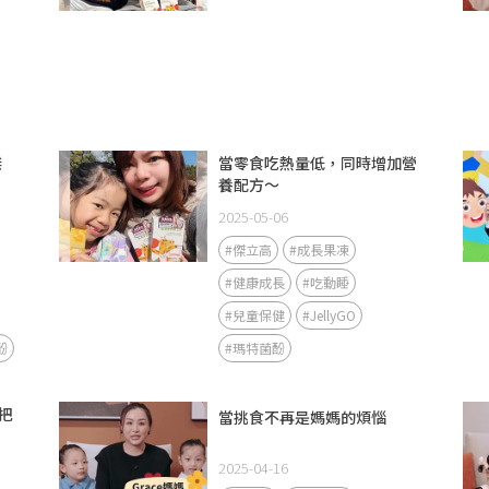
傑
當零食吃熱量低，同時增加營
養配方～
2025-05-06
#傑立高
#成長果凍
#健康成長
#吃動睡
#兒童保健
#JellyGO
酚
#瑪特菌酚
把
當挑食不再是媽媽的煩惱
2025-04-16