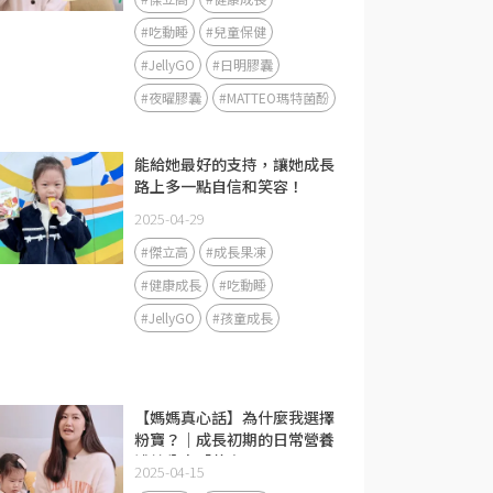
#吃動睡
#兒童保健
#JellyGO
#日明膠囊
#夜曜膠囊
#MATTEO瑪特菌酚
能給她最好的支持，讓她成長
路上多一點自信和笑容！
2025-04-29
#傑立高
#成長果凍
#健康成長
#吃動睡
#JellyGO
#孩童成長
【媽媽真心話】為什麼我選擇
粉寶？｜成長初期的日常營養
補給分享「黃金1000天」是
2025-04-15
免疫力發展的關鍵期❤️