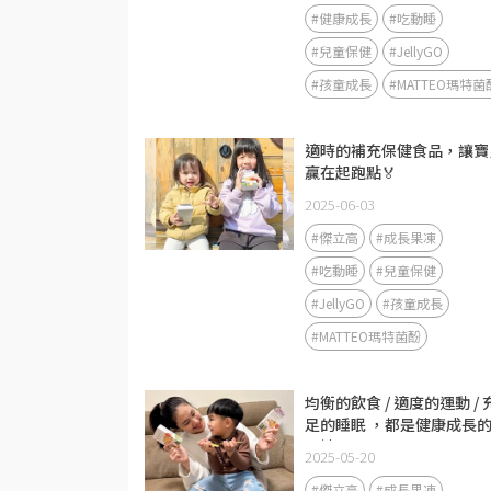
#健康成長
#吃動睡
#兒童保健
#JellyGO
#孩童成長
#MATTEO瑪特菌
適時的補充保健食品，讓寶
贏在起跑點🏅
2025-06-03
#傑立高
#成長果凍
#吃動睡
#兒童保健
#JellyGO
#孩童成長
#MATTEO瑪特菌酚
均衡的飲食 / 適度的運動 / 
足的睡眠 ，都是健康成長
關鍵
2025-05-20
#傑立高
#成長果凍