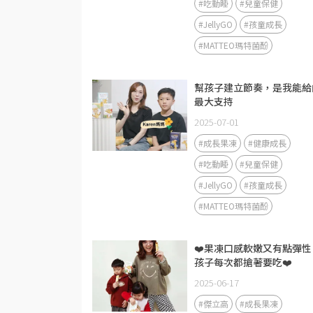
#吃動睡
#兒童保健
#JellyGO
#孩童成長
#MATTEO瑪特菌酚
幫孩子建立節奏，是我能給
最大支持
2025-07-01
#成長果凍
#健康成長
#吃動睡
#兒童保健
#JellyGO
#孩童成長
#MATTEO瑪特菌酚
❤️果凍口感軟嫩又有點彈性
孩子每次都搶著要吃❤️
2025-06-17
#傑立高
#成長果凍