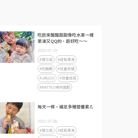
吃起來酸酸甜甜像吃水果一樣
果凍又QQ的，超好吃～～
2025-07-29
#傑立高
#成長果凍
#吃動睡
#兒童保健
#JellyGO
#孩童成長
#MATTEO瑪特菌酚
每天一條，補足多種營養素💪
2025-07-08
#傑立高
#成長果凍