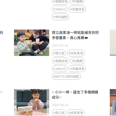
#健康成長
#吃動睡
#JellyGO
#孩童成長
#瑪特菌酚
的
傑立高果凍一條就能補充到好
多營養素，真心推薦❤️
2025-07-01
#傑立高
#成長果凍
#健康成長
#吃動睡
#JellyGO
#孩童成長
#MATTEO瑪特菌酚
，
✨小小一條，蘊含了多種關鍵
成分✨
2025-06-10
#傑立高
#成長果凍