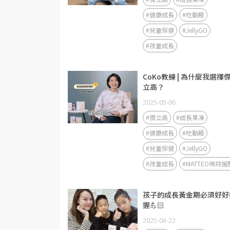
#健康成長
#吃動睡
#兒童保健
#JellyGO
#孩童成長
CoKo教練 | 為什麼我選擇
立高？
2025-05-06
#傑立高
#成長果凍
#健康成長
#吃動睡
#兒童保健
#JellyGO
#孩童成長
#MATTEO瑪特菌
孩子的成長黃金期必須好好
握💪🏻
2025-04-22