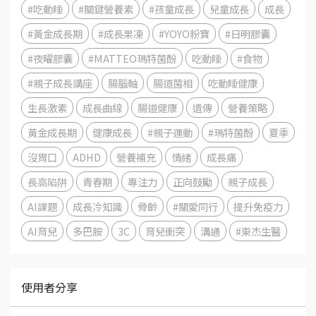
#吃動睡
#關鍵營養素
#孩童成長
兒童成長
成長
#黃金成長期
#成長果凍
#YOYO粉寶
#日明膠囊
#夜曜膠囊
#MATTEO瑪特菌酚
吃動睡
#食物
#親子成長講座
腸腦軸
腸道菌相
吃動睡健康
生長激素
成長曲線
腸道健康
遺傳
營養策略
黃金成長期
健康成長
#親子運動
#瑪特菌酚
夏季
沒胃口
ADHD
營養補充
情緒
成長痛
長高陷阱
青春期
專注力
正向鼓勵
親子成長
AI課題
成長冷知識
骨齡
#關愛同行
提升免疫力
AI育兒
多巴胺
3C
育兒衝突
溝通
#東杰生醫
使用者分享