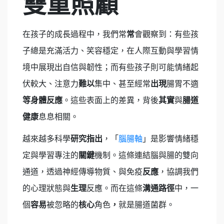
雙重照顧
在孩子的成長過程中，我們常
常
會觀察到：有些孩
子總是充滿活力、笑容穩定，在人際互動與學習情
境中展現出自信與韌性；而有些孩子則可能情緒起
伏較大、注意力
難以
集中、甚至經常
出現
腸胃不適
等身體反應
。這些表面上的差異，背後
其實
與
腸道
健康
息息相關。
越來越多科學
研究指出
，「
腦腸軸
」是影響情緒穩
定與學習專注的
關鍵
機制。這條連結腦與腸的雙向
通道，透過神經傳導物質、與免疫
反應
，協調我們
的心理狀態與
生理
反應。而在這條
溝通路徑
中，一
個
容易
被忽略的
核心
角色
，
就是腸道菌群。