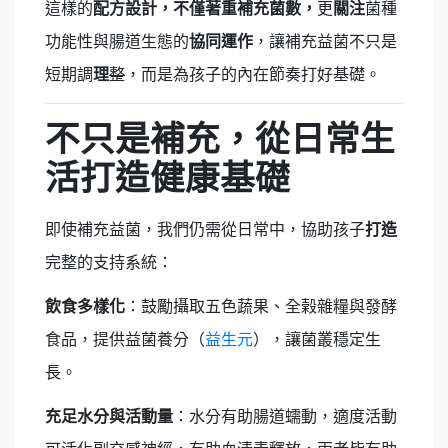
這樣的
配方設計，
不僅著重補充菌數，
更
關注
菌種
功能性與腸道生態的
協同運作
，讓補充益菌不只是
短期調
理
整
，而是為孩子的內在節奏打好基礎。
不只是補充，從日常生
活打造健康基礎
即使補充益菌，我們仍需從日常中，協助孩子
打造
完整的支持系統：
飲食多樣化
：鼓勵攝取五色蔬果、全榖雜糧與發酵
食品，提供益菌養分（
益生元
），讓菌叢穩定生
長。
充足水分與活動量
：水分有助腸道蠕動，適度活動