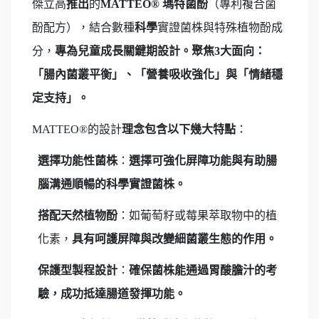
傑立高
推出
的
MATTEO®
瑪特菌酚
（專利複合菌
酚配方），結合數種
科學
實證菌株與特殊植物酚成
分，
專為兒童成長關鍵期設計。
聚焦
3
大面向
：
「腸內菌叢平衡」、「營養吸收強化」與「情緒穩
定支持」。
MATTEO®的設計
理念包含以下幾大特點
：
選擇功能性菌株
：
選擇可強化屏障功能與有助腸
腦溝通順暢的科學實證菌株。
搭配天然植物酚
：如葡萄籽或莓果萃取物中的植
化素，
具有呵護屏障與改變細菌叢生態的作用。
保護型製程設計
：
確保菌株能通過胃酸膽汁的考
驗，成功抵達腸道發揮功能。