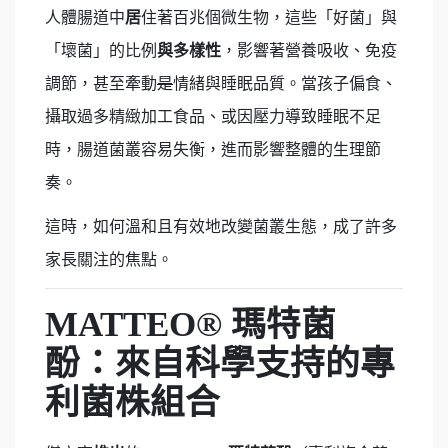
人體腸道中
居
住著百兆個微生物，這些「好菌」與
「壞菌」的比例
與多樣性
，影響著營養吸收、免疫
調節，甚至牽動
是
情緒與睡眠品質。當孩子偏食、
攝取過多精緻加工食品、或因壓力導致睡眠不足
時，腸道菌叢容易失衡，進而影響整體的生理節
奏。
這時，如何溫和且有效地改變菌叢生態，成了許多
家長關注的焦點。
MATTEO®
瑪特菌
酚：來自科學支持的專
利菌株組合