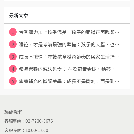
最新文章
1
考季壓力加上換季溫差，孩子的腸道正面臨哪⋯
2
睡飽，才是考前最強的準備：孩子的大腦，也⋯
3
成長不搶快：守護孩童發育節奏的居家生活指⋯
4
精準營養的減法哲學： 在發育黃金期，給孩⋯
5
營養補充的微調美學：成長不是衝刺，而是剛⋯
聯絡我們
客服專線：02-7730-3676
客服時間：10:00-17:00