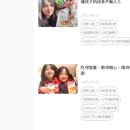
讓孩子的成長不輸人💪
2025-04-15
#傑立高
#成長果凍
#健康成長
#吃動睡
#JellyGO
#MATTEO瑪特菌
吃得營養、動得開心、睡得
甜
2025-03-18
#傑立高
#成長果凍
#健康成長
#兒童保健
#JellyGO
#孩童成長
#MATTEO瑪特菌酚