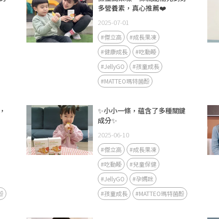
多營養素，真心推薦❤️
2025-07-01
#傑立高
#成長果凍
#健康成長
#吃動睡
#JellyGO
#孩童成長
#MATTEO瑪特菌酚
，
✨小小一條，蘊含了多種關鍵
成分✨
2025-06-10
#傑立高
#成長果凍
#吃動睡
#兒童保健
#JellyGO
#孕媽咪
酚
#孩童成長
#MATTEO瑪特菌酚