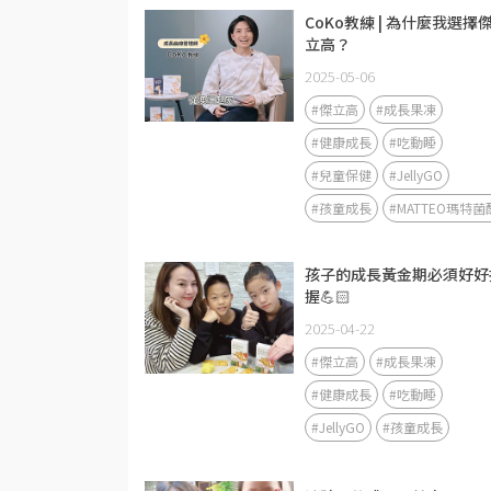
CoKo教練 | 為什麼我選擇
立高？
2025-05-06
#傑立高
#成長果凍
#健康成長
#吃動睡
#兒童保健
#JellyGO
#孩童成長
#MATTEO瑪特菌
孩子的成長黃金期必須好好
握💪🏻
2025-04-22
#傑立高
#成長果凍
#健康成長
#吃動睡
#JellyGO
#孩童成長