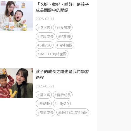
「吃好、動好、睡好」是孩子
成長關鍵中的關鍵
2025-02-11
#傑立高
#成長果凍
#健康成長
#吃動睡
#JellyGO
#瑪特菌酚
#MATTEO瑪特菌酚
孩子的成長之路也是我們學習
過程
2025-01-21
#傑立高
#健康成長
#吃動睡
#JellyGO
#孩童成長
#MATTEO瑪特菌酚