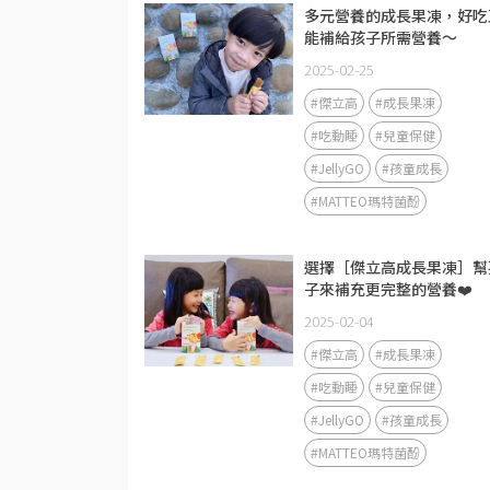
多元營養的成長果凍，好吃
能補給孩子所需營養～
2025-02-25
#傑立高
#成長果凍
#吃動睡
#兒童保健
#JellyGO
#孩童成長
#MATTEO瑪特菌酚
選擇［傑立高成長果凍］幫
子來補充更完整的營養❤️
2025-02-04
#傑立高
#成長果凍
#吃動睡
#兒童保健
#JellyGO
#孩童成長
#MATTEO瑪特菌酚