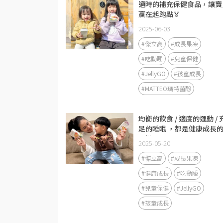
適時的補充保健食品，讓寶
贏在起跑點🏅
2025-06-03
#傑立高
#成長果凍
#吃動睡
#兒童保健
#JellyGO
#孩童成長
#MATTEO瑪特菌酚
均衡的飲食 / 適度的運動 / 
足的睡眠 ，都是健康成長
關鍵
2025-05-20
#傑立高
#成長果凍
#健康成長
#吃動睡
#兒童保健
#JellyGO
#孩童成長