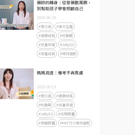
藥師的轉身｜從發藥數萬顆，
到幫助孩子學會照顧自己
2025-05-20
#傑立高
#東杰生醫
#健康成長
#吃動睡
#兒童保健
#JellyGO
#孩童成長
#瑪特菌酚
媽媽見證｜備考不再焦慮
2025-05-13
#傑立高
#健康成長
#吃動睡
#兒童保健
#JellyGO
#日明膠囊
#夜曜膠囊
#MATTEO瑪特菌酚