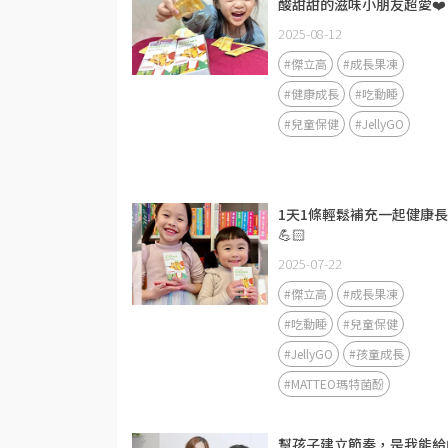
酸甜甜的滋味小朋友超愛❤️
2025-08-12
#傑立高
#成長果凍
#健康成長
#吃動睡
#兒童保健
#JellyGO
1天1條輕鬆補充一起健康
💪🏻
2025-07-22
#傑立高
#成長果凍
#吃動睡
#兒童保健
#JellyGO
#孩童成長
#MATTEO瑪特菌酚
幫孩子建立節奏，是我能給