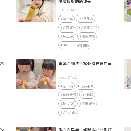
準備最好的給你❤️
2025-08-05
#傑立高
#成長果凍
#健康成長
#兒童保健
#JellyGO
#孩童成長
#MATTEO瑪特菌酚
長大
很適合讓孩子額外補充食用❤️
2025-07-15
#傑立高
#成長果凍
#健康成長
#吃動睡
#JellyGO
#孩童成長
#瑪特菌酚
的
傑立高果凍一條就能補充到好