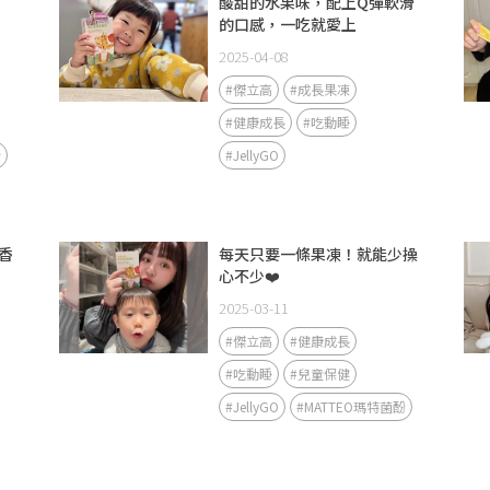
酸甜的水果味，配上Q彈軟滑
的口感，一吃就愛上
2025-04-08
#傑立高
#成長果凍
#健康成長
#吃動睡
酚
#JellyGO
香
每天只要一條果凍！就能少操
心不少❤️
2025-03-11
#傑立高
#健康成長
#吃動睡
#兒童保健
#JellyGO
#MATTEO瑪特菌酚