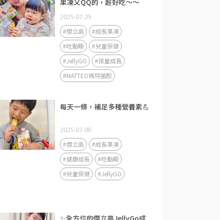
果凍又QQ的，超好吃～～
2025-07-29
#傑立高
#成長果凍
#吃動睡
#兒童保健
#JellyGO
#孩童成長
#MATTEO瑪特菌酚
每天一條，補足多種營養素💪
2025-07-08
#傑立高
#成長果凍
#健康成長
#吃動睡
#兒童保健
#JellyGO
✨全方位的傑立高JellyGo成