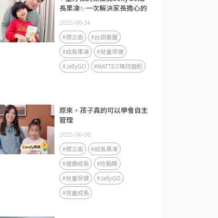
長果凍✨一次解決家長擔心的
問題
2025-06-24
#傑立高
#台鋁書屋
#成長果凍
#兒童保健
#JellyGO
#MATTEO瑪特菌酚
原來，孩子真的可以學會自主
管理
2025-06-06
#傑立高
#成長果凍
#健康成長
#吃動睡
#兒童保健
#JellyGO
#孩童成長