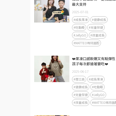
最大支持
2025-07-01
#成長果凍
#健康成長
#吃動睡
#兒童保健
#JellyGO
#孩童成長
#MATTEO瑪特菌酚
❤️果凍口感軟嫩又有點彈性
孩子每次都搶著要吃❤️
2025-06-17
#傑立高
#成長果凍
#健康成長
#吃動睡
#兒童保健
#JellyGO
#孩童成長
#MATTEO瑪特菌