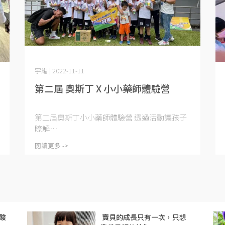
宇編 | 2022-11-11
第二屆 奧斯丁 X 小小藥師體驗營
第二屆奧斯丁小小藥師體驗營 透過活動讓孩子
瞭解⋯
閱讀更多 ->
酸
​ 寶貝的成長只有一次，只想