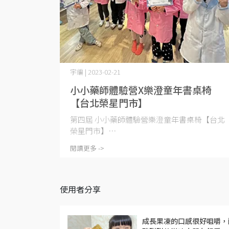
宇編 | 2023-02-21
小小藥師體驗營X樂澄童年書桌椅
【台北榮星門市】
第四屆 小小藥師體驗營樂澄童年書桌椅【台北
榮星門市】⋯
閱讀更多 ->
使用者分享
成長果凍的口感很好咀嚼，