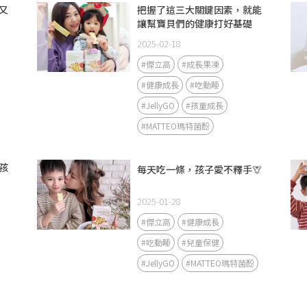
又
把握了這三大關鍵因素，就能
讓幫寶貝們的健康打好基礎
2025-02-18
#傑立高
#成長果凍
#健康成長
#吃動睡
#JellyGO
#孩童成長
#MATTEO瑪特菌酚
孩
每天吃一條，孩子愛不釋手🦒
2025-01-28
#傑立高
#健康成長
#吃動睡
#兒童保健
#JellyGO
#MATTEO瑪特菌酚