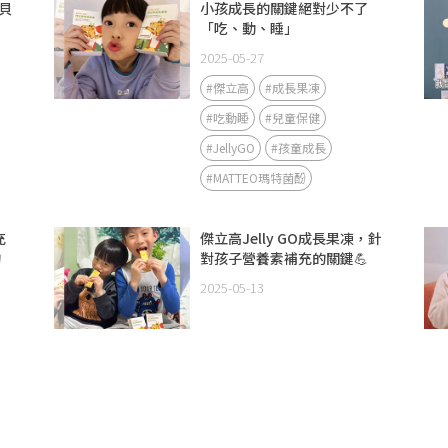
貝
小孩成長的關鍵絕對少不了
「吃、動、睡」
2025-05-27
#傑立高
#成長果凍
#吃動睡
#兒童保健
#JellyGO
#孩童成長
#MATTEO瑪特菌酚
充
傑立高Jelly GO成長果凍，針
的
對孩子營養素補充的關鍵💪
2025-05-13