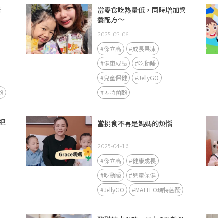
傑
當零食吃熱量低，同時增加營
養配方～
2025-05-06
#傑立高
#成長果凍
#健康成長
#吃動睡
#兒童保健
#JellyGO
酚
#瑪特菌酚
把
當挑食不再是媽媽的煩惱
2025-04-16
#傑立高
#健康成長
#吃動睡
#兒童保健
#JellyGO
#MATTEO瑪特菌酚