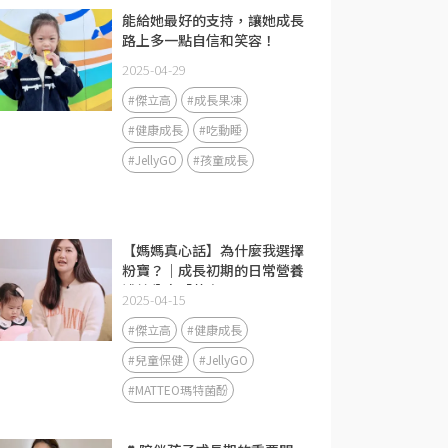
能給她最好的支持，讓她成長
路上多一點自信和笑容！
2025-04-29
#傑立高
#成長果凍
#健康成長
#吃動睡
#JellyGO
#孩童成長
【媽媽真心話】為什麼我選擇
粉寶？｜成長初期的日常營養
補給分享「黃金1000天」是
2025-04-15
免疫力發展的關鍵期❤️
#傑立高
#健康成長
#兒童保健
#JellyGO
#MATTEO瑪特菌酚