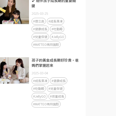
💕 陪伴孩子成長期的重要關
鍵
2025-03-25
#傑立高
#成長果凍
#健康成長
#吃動睡
#兒童保健
#JellyGO
#MATTEO瑪特菌酚
孩子的黃金成長期好珍貴，爸
媽們掌握起來
2025-03-04
#成長果凍
#健康成長
#吃動睡
#兒童保健
#JellyGO
#孩童成長
#MATTEO瑪特菌酚