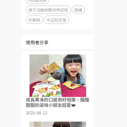
親子活動挑戰世界紀錄
跳繩
吃動跳
中正紀念堂
使用者分享
成長果凍的口感很好咀嚼，酸酸
甜甜的滋味小朋友超愛❤️
2025-08-12