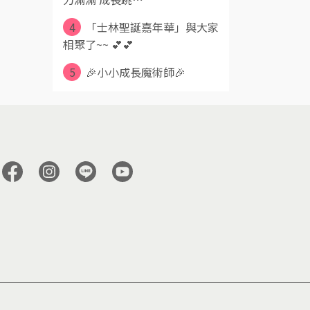
4
「士林聖誕嘉年華」與大家
相聚了~~ 💕💕
5
🎉小小成長魔術師🎉