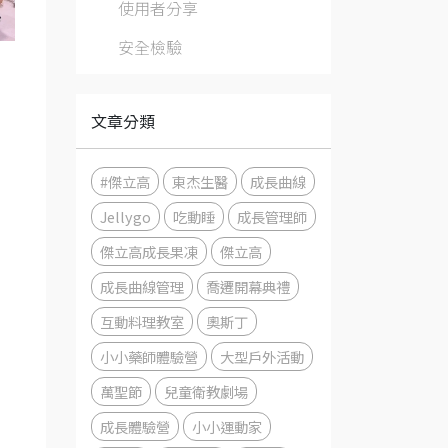
使用者分享
安全檢驗
文章分類
#傑立高
東杰生醫
成長曲線
Jellygo
吃動睡
成長管理師
傑立高成長果凍
傑立高
成長曲線管理
喬遷開幕典禮
互動料理教室
奧斯丁
小小藥師體驗營
大型戶外活動
萬聖節
兒童衛教劇場
成長體驗營
小小運動家