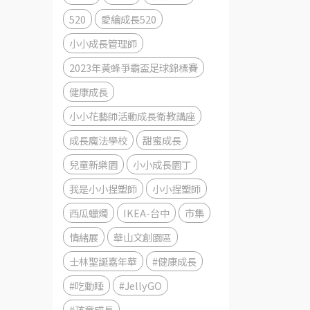
520
愛繪成長520
小小成長管理師
2023年黃蜂爭霸盃足球錦標賽
健康成長
小小花藝師活動成長衛教講座
成長魔法學校
甜蜜成長
兒童新樂園
小小成長園丁
我是小小捏塑師
小小捏塑師
西瓜蠟燭
IKEA-台中
市集
情緒展
華山文創園區
士林聖誕嘉年華
#健康成長
#吃動睡
#JellyGO
#孩童成長