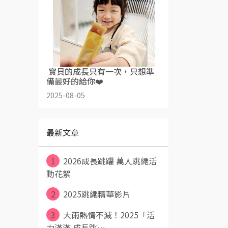
​ 寶貝的成長只有一次，只想準
備最好的給你❤️
2025-08-05
最新文章
1
2026成長跳躍 萬人跳繩活
動花絮
2
2025跳繩精華影片
3
大雨熱情不減！2025「活
力滿滿 成長跳⋯