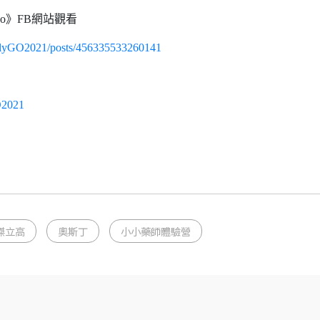
Go》FB網站觀看
ellyGO2021/posts/456335533260141
O2021
傑立高
奧斯丁
小小藥師體驗營