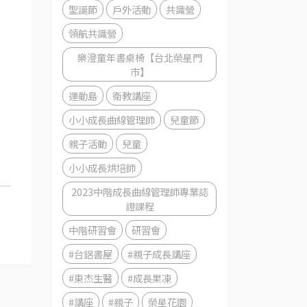
聖誕節
戶外活動
共識營
領航共識營
樂澄童年書桌椅【台北榮星門
市】
運動島
衛教講座
小小成長曲線管理師
兒童節
親子活動
兒童
小小成長烘培師
2023中階成長曲線管理師專業認
證課程
中階研習會
研習會
#台鋁書屋
#親子成長講座
#東杰生醫
#成長果凍
#講座
#親子
榮星花園