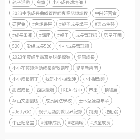
親子活動
兒童
小小成長烘培師
2023中階成長曲線管理師專業認證課程
中階研習會
研習會
#台鋁書屋
#親子成長講座
#東杰生醫
#成長果凍
#講座
#親子
成長管理師
榮星花園
520
愛繪成長520
小小成長管理師
2023年黃蜂爭霸盃足球錦標賽
健康成長
小小花藝師活動成長衛教講座
兒童新樂園
小小成長園丁
我是小小捏塑師
小小捏塑師
甜蜜成長
西瓜蠟燭
IKEA-台中
市集
情緒展
華山文創園區
成長魔法學校
士林聖誕嘉年華
#JellyGO
親子活動挑戰世界紀錄
跳繩
吃動跳
中正紀念堂
#健康成長
#吃動睡
#孩童成長