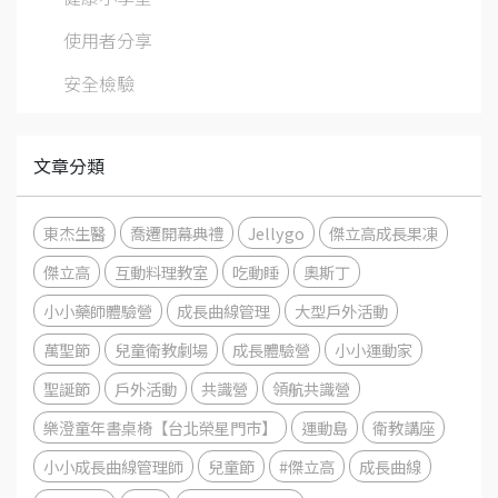
使用者分享
安全檢驗
文章分類
東杰生醫
喬遷開幕典禮
Jellygo
傑立高成長果凍
傑立高
互動料理教室
吃動睡
奧斯丁
小小藥師體驗營
成長曲線管理
大型戶外活動
萬聖節
兒童衛教劇場
成長體驗營
小小運動家
聖誕節
戶外活動
共識營
領航共識營
樂澄童年書桌椅【台北榮星門市】
運動島
衛教講座
小小成長曲線管理師
兒童節
#傑立高
成長曲線