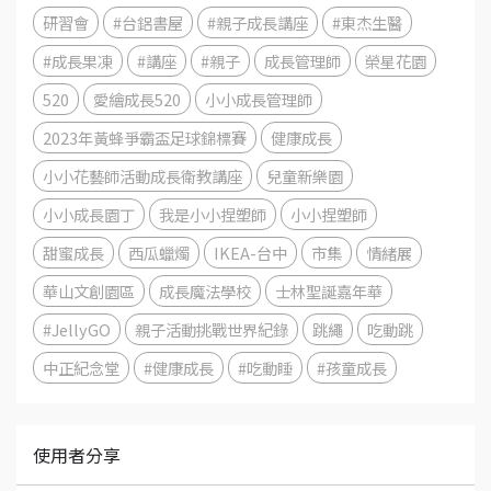
研習會
#台鋁書屋
#親子成長講座
#東杰生醫
#成長果凍
#講座
#親子
成長管理師
榮星花園
520
愛繪成長520
小小成長管理師
2023年黃蜂爭霸盃足球錦標賽
健康成長
小小花藝師活動成長衛教講座
兒童新樂園
小小成長園丁
我是小小捏塑師
小小捏塑師
甜蜜成長
西瓜蠟燭
IKEA-台中
市集
情緒展
華山文創園區
成長魔法學校
士林聖誕嘉年華
#JellyGO
親子活動挑戰世界紀錄
跳繩
吃動跳
中正紀念堂
#健康成長
#吃動睡
#孩童成長
使用者分享