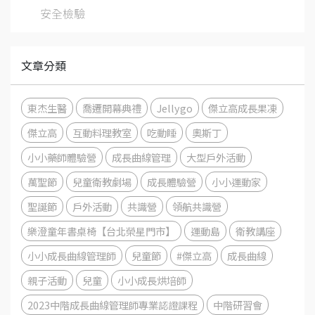
安全檢驗
文章分類
東杰生醫
喬遷開幕典禮
Jellygo
傑立高成長果凍
傑立高
互動料理教室
吃動睡
奧斯丁
小小藥師體驗營
成長曲線管理
大型戶外活動
萬聖節
兒童衛教劇場
成長體驗營
小小運動家
聖誕節
戶外活動
共識營
領航共識營
樂澄童年書桌椅【台北榮星門市】
運動島
衛教講座
小小成長曲線管理師
兒童節
#傑立高
成長曲線
親子活動
兒童
小小成長烘培師
2023中階成長曲線管理師專業認證課程
中階研習會