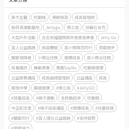
東杰生醫
吃動睡
骨齡檢測
成長管理師
帕菲克運動基地
Jellygo
傑立高
扶輪社合作
大型戶外活動
台北祝福國際跨年慈善音樂會
Jelly Go
盲人公益路跑
偽盲體驗
高小傑與您同行
用愛跑步
關愛視障者
小傑出任務
健康成長
高小傑出任務
反毒識詐
舞動青春
勇敢SayNo
吃動睡健康
公益衛教講座
成長曲線管理師
公益講座
成長
衛理中學
腸道健康
#傑立高
#JellyGO
#孩童成長
#親子運動
全民動起來
吃動跳
中正紀念堂
#親子成長講座
#健康成長
#兒童保健
#關愛同行
#盲人環台公益路跑
#支持弱勢
#用愛接力