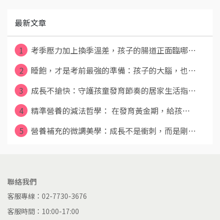
最新文章
1
考季壓力加上換季溫差，孩子的腸道正面臨哪⋯
2
睡飽，才是考前最強的準備：孩子的大腦，也⋯
3
成長不搶快：守護孩童發育節奏的居家生活指⋯
4
精準營養的減法哲學： 在發育黃金期，給孩⋯
5
營養補充的微調美學：成長不是衝刺，而是剛⋯
聯絡我們
客服專線：02-7730-3676
客服時間：10:00-17:00