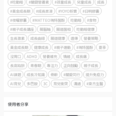
#吃動睡
#關鍵營養素
#孩童成長
兒童成長
成長
#黃金成長期
#成長果凍
#YOYO粉寶
#日明膠囊
#夜曜膠囊
#MATTEO瑪特菌酚
吃動睡
#食物
#親子成長講座
腸腦軸
腸道菌相
吃動睡健康
生長激素
成長曲線
腸道健康
遺傳
營養策略
黃金成長期
健康成長
#親子運動
#瑪特菌酚
夏季
沒胃口
ADHD
營養補充
情緒
成長痛
長高陷阱
青春期
專注力
正向鼓勵
親子成長
AI課題
成長冷知識
骨齡
#關愛同行
提升免疫力
AI育兒
多巴胺
3C
育兒衝突
溝通
#東杰生醫
使用者分享