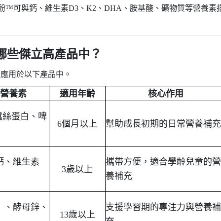
酚
™
可與鈣、維生素
D3
、
K2
、
DHA
、胺基酸、礦物質等營養素
哪些傑立高產品中？
泛應用於以下產品中。
營養素
適用年齡
核心作用
蠶絲蛋白、啤
6
個月以上
幫助成長初期的日常營養補
鈣、維生素
攜帶方便，適合學齡兒童的
3
歲以上
養補充
）、酵母鋅、
支援學習期的專注力與營養
13
歲以上