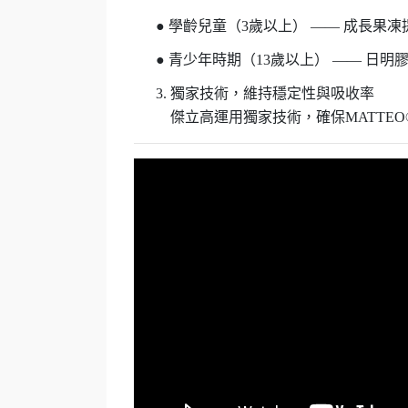
●
學齡兒童（
3
歲以上）
——
成長果凍
●
青少年時期（
13
歲以上）
——
日明
獨家技術，維持穩定性與吸收率
傑立高運用獨家技術，確保
MATTEO