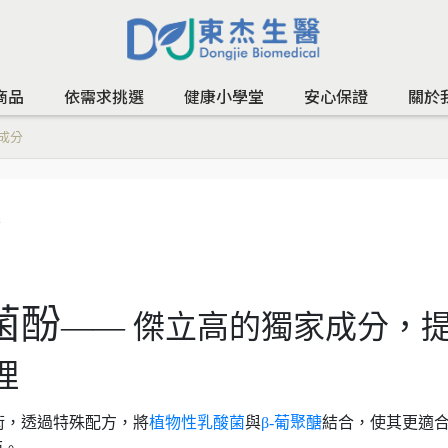
商品
依需求挑選
健康小學堂
安心保證
關於
家成分
分
特菌酚
——
傑立高的獨家成分，
理
術，透過特殊配方，將
植物性乳酸菌
與
β-
葡聚醣
結合，使其更適