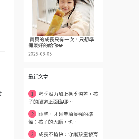
理
​ 寶貝的成長只有一次，只想準
備最好的給你❤️
2025-08-05
最新文章
1
考季壓力加上換季溫差，孩
重
子的腸道正面臨哪⋯
2
睡飽，才是考前最強的準
備：孩子的大腦，也⋯
3
成長不搶快：守護孩童發育