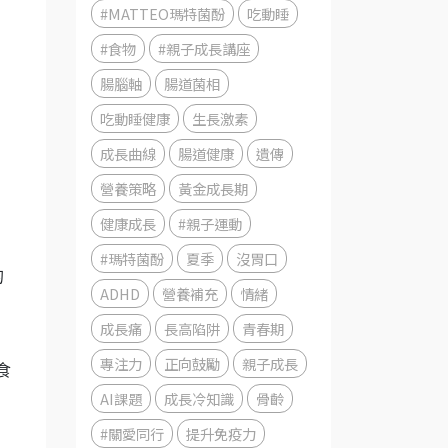
#MATTEO瑪特菌酚
吃動睡
#食物
#親子成長講座
腸腦軸
腸道菌相
吃動睡健康
生長激素
成長曲線
腸道健康
遺傳
營養策略
黃金成長期
健康成長
#親子運動
#瑪特菌酚
夏季
沒胃口
的
ADHD
營養補充
情緒
成長痛
長高陷阱
青春期
專注力
正向鼓勵
親子成長
食
AI課題
成長冷知識
骨齡
#關愛同行
提升免疫力