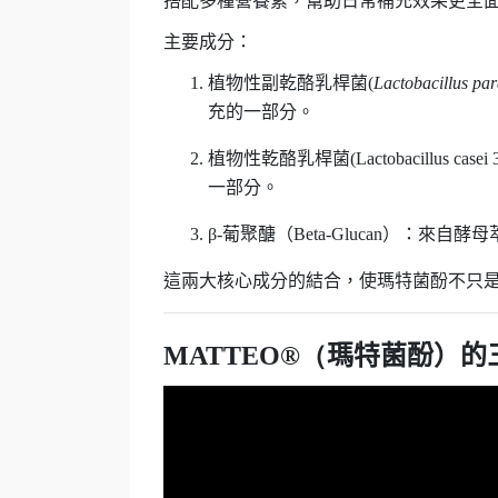
搭配多種營養素，幫助日常補充效果更全
主要成分：
植物性副乾酪乳桿菌
(
Lactobacillus par
充的一部分。
植物性乾酪乳桿菌
(Lactobacillus casei
一部分。
β-
葡聚醣（
Beta-Glucan
）
：
來自酵母
這兩大核心成分的結合，使瑪特菌酚不只
MATTEO®（
瑪特菌酚）
的