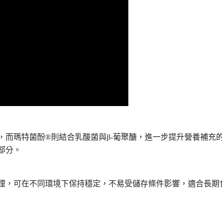
，而瑪特菌酚
®
則結合乳酸菌與
β-
葡聚醣，進一步提升營養補充
部分。
理，可在不同環境下保持穩定，不易受儲存條件影響，適合長期