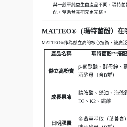
與一般單純益生菌產品不同，瑪特菌
配，幫助營養補充更完整。
MATTEO®（
瑪特菌酚）
在
MATTEO®
作為傑立高的核心技術，被廣
產品名稱
瑪特菌酚
™
搭配
β-
葡聚醣、酵母鋅、
傑立高粉寶
酒酵母（含
B
群）
精胺酸、藻油、海藻
成長果凍
D3
、
K2
、纖維
金盞草萃取（葉黃素
日明膠囊