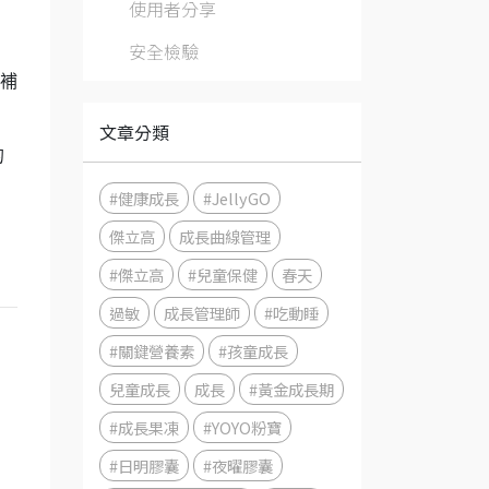
使用者分享
安全檢驗
補
文章分類
的
#健康成長
#JellyGO
傑立高
成長曲線管理
#傑立高
#兒童保健
春天
過敏
成長管理師
#吃動睡
#關鍵營養素
#孩童成長
兒童成長
成長
#黃金成長期
#成長果凍
#YOYO粉寶
#日明膠囊
#夜曜膠囊