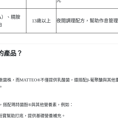
充
A
）、精胺
13
歲以上
夜間調理配方，幫助作息管
白
的產品？
數菌株，而
MATTEO®
不僅提供乳酸菌，還搭配
β-
葡聚醣與其他
。
，搭配瑪特菌酚
®
與其他營養素，例如：
粉寶幫助打底，提供基礎營養補充。