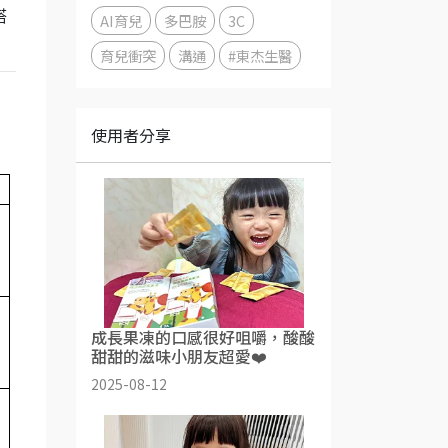
搭
AI育兒
多巴胺
3C
育兒衝突
溝通
#東杰生醫
使用者分享
充
營
成長果凍的口感很好咀嚼，酸酸
甜甜的滋味小朋友超愛❤️
2025-08-12
補