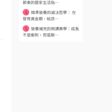
節奏的居家生活指⋯
4
精準營養的減法哲學： 在
發育黃金期，給孩⋯
5
營養補充的微調美學：成長
不是衝刺，而是剛⋯