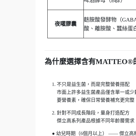
啤酒酵母（
B
群）
麩胺酸發酵物（
GAB
夜曜膠囊
酸、離胺酸、蠶絲蛋
為什麼選擇含有
MATTEO®
不只是益生菌，而是完整營養搭配
市面上許多益生菌產品僅含單一或少
要營養素，確保日常營養補充更完整
針對不同成長階段，量身打造配方
傑立高系列產品根據不同年齡層需求
●
幼兒時期（
6
個月以上）
——
傑立高