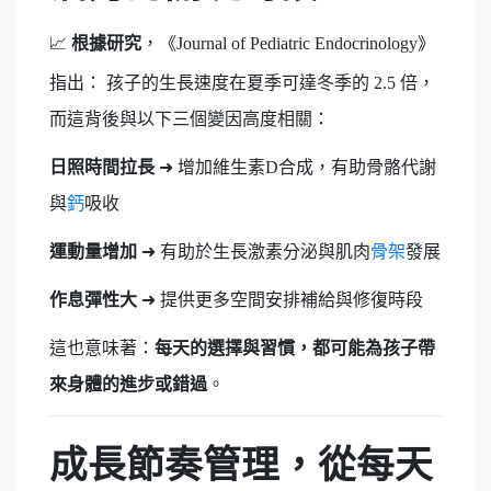
📈
根據研究
，《Journal of Pediatric Endocrinology》
指出： 孩子的生長速度在夏季可達冬季的 2.5 倍，
而這背後與以下三個變因高度相關：
日照時間拉長
➜
增加維生素D合成，有助骨骼代謝
與
鈣
吸收
運動量增加
➜
有助於生長激素分泌與肌肉
骨架
發展
作息彈性大
➜
提供更多空間安排補給與修復時段
這也意味著：
每天的選擇與習慣，都可能為孩子帶
來身體的進步或錯過
。
成長節奏管理，從每天