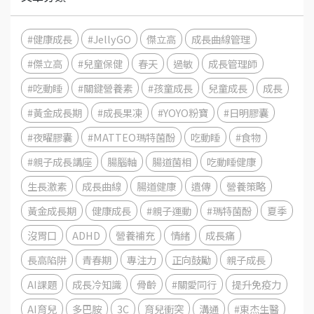
#健康成長
#JellyGO
傑立高
成長曲線管理
#傑立高
#兒童保健
春天
過敏
成長管理師
#吃動睡
#關鍵營養素
#孩童成長
兒童成長
成長
#黃金成長期
#成長果凍
#YOYO粉寶
#日明膠囊
#夜曜膠囊
#MATTEO瑪特菌酚
吃動睡
#食物
#親子成長講座
腸腦軸
腸道菌相
吃動睡健康
生長激素
成長曲線
腸道健康
遺傳
營養策略
黃金成長期
健康成長
#親子運動
#瑪特菌酚
夏季
沒胃口
ADHD
營養補充
情緒
成長痛
長高陷阱
青春期
專注力
正向鼓勵
親子成長
AI課題
成長冷知識
骨齡
#關愛同行
提升免疫力
AI育兒
多巴胺
3C
育兒衝突
溝通
#東杰生醫