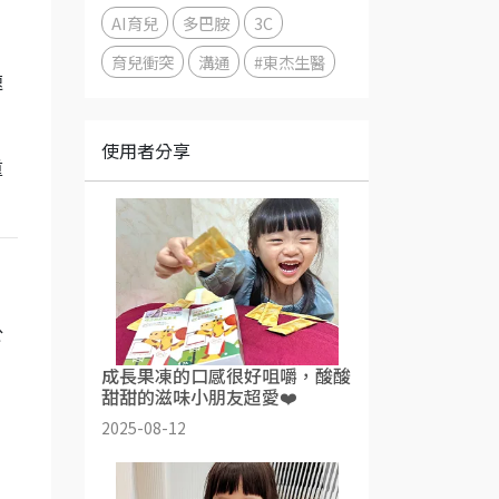
AI育兒
多巴胺
3C
育兒衝突
溝通
#東杰生醫
速
使用者分享
重
於
成長果凍的口感很好咀嚼，酸酸
甜甜的滋味小朋友超愛❤️
2025-08-12