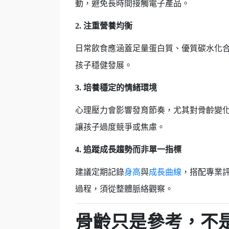
動，避免長時間接觸電子產品。
2. 注重營養均衡
日常飲食應涵蓋足量蛋白質、優質碳水化
孩子穩健發展。
3. 培養穩定的情緒環境
心理壓力會影響發育節奏，尤其對骨齡變
讓孩子過度競爭或焦慮。
4. 追蹤成長趨勢而非單一指標
建議定期記錄
身高
與
成長曲線
，搭配專業
過程，須從整體脈絡觀察。
骨齡只是參考，不