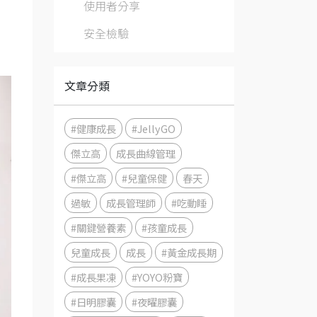
？
使用者分享
安全檢驗
。
文章分類
#健康成長
#JellyGO
傑立高
成長曲線管理
#傑立高
#兒童保健
春天
過敏
成長管理師
#吃動睡
#關鍵營養素
#孩童成長
兒童成長
成長
#黃金成長期
#成長果凍
#YOYO粉寶
#日明膠囊
#夜曜膠囊