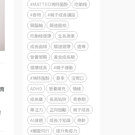
#MATTEO瑪特菌酚
吃動睡
#食物
#親子成長講座
腸腦軸
腸道菌相
吃動睡健康
生長激素
成長曲線
腸道健康
遺傳
營養策略
黃金成長期
健康成長
#親子運動
#瑪特菌酚
夏季
沒胃口
ADHD
營養補充
情緒
育
成長痛
長高陷阱
青春期
專注力
正向鼓勵
親子成長
變
AI課題
成長冷知識
骨齡
#關愛同行
提升免疫力