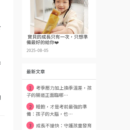
於
​ 寶貝的成長只有一次，只想準
備最好的給你❤️
2025-08-05
免
最新文章
1
考季壓力加上換季溫差，孩
子的腸道正面臨哪⋯
期
2
睡飽，才是考前最強的準
備：孩子的大腦，也⋯
3
成長不搶快：守護孩童發育