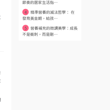
節奏的居家生活指⋯
4
精準營養的減法哲學： 在
支
發育黃金期，給孩⋯
5
營養補充的微調美學：成長
不是衝刺，而是剛⋯
，
終
在
們