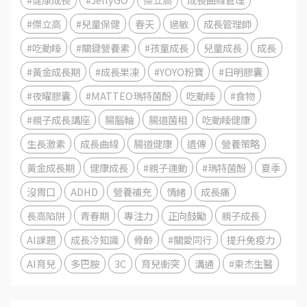
#傑立高
#兒童保健
春天
過敏
成長管理師
#吃動睡
#關鍵營養素
#孩童成長
兒童成長
成長
#黃金成長期
#成長果凍
#YOYO粉寶
#日明膠囊
#夜曜膠囊
#MATTEO瑪特菌酚
吃動睡
#食物
#親子成長講座
腸腦軸
腸道菌相
吃動睡健康
生長激素
成長曲線
腸道健康
遺傳
營養策略
黃金成長期
健康成長
#親子運動
#瑪特菌酚
夏季
沒胃口
ADHD
營養補充
情緒
成長痛
長高陷阱
青春期
專注力
正向鼓勵
親子成長
AI課題
成長冷知識
骨齡
#關愛同行
提升免疫力
AI育兒
多巴胺
3C
育兒衝突
溝通
#東杰生醫