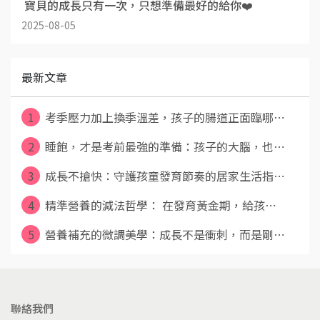
​ 寶貝的成長只有一次，只想準備最好的給你❤️
2025-08-05
最新文章
1
考季壓力加上換季溫差，孩子的腸道正面臨哪⋯
2
睡飽，才是考前最強的準備：孩子的大腦，也⋯
3
成長不搶快：守護孩童發育節奏的居家生活指⋯
4
精準營養的減法哲學： 在發育黃金期，給孩⋯
5
營養補充的微調美學：成長不是衝刺，而是剛⋯
聯絡我們