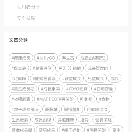
使用者分享
安全檢驗
文章分類
#健康成長
#JellyGO
傑立高
成長曲線管理
#傑立高
#兒童保健
春天
過敏
成長管理師
#吃動睡
#關鍵營養素
#孩童成長
兒童成長
成長
#黃金成長期
#成長果凍
#YOYO粉寶
#日明膠囊
#夜曜膠囊
#MATTEO瑪特菌酚
吃動睡
#食物
#親子成長講座
腸腦軸
腸道菌相
吃動睡健康
生長激素
成長曲線
腸道健康
遺傳
營養策略
黃金成長期
健康成長
#親子運動
#瑪特菌酚
夏季