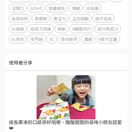
沒胃口
ADHD
營養補充
情緒
成長痛
長高陷阱
青春期
專注力
正向鼓勵
親子成長
AI課題
成長冷知識
骨齡
#關愛同行
提升免疫力
AI育兒
多巴胺
3C
育兒衝突
溝通
#東杰生醫
使用者分享
成長果凍的口感很好咀嚼，酸酸甜甜的滋味小朋友超愛
❤️