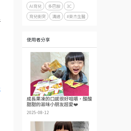
AI育兒
多巴胺
3C
育兒衝突
溝通
#東杰生醫
子
，
使用者分享
二
成長果凍的口感很好咀嚼，酸酸
甜甜的滋味小朋友超愛❤️
2025-08-12