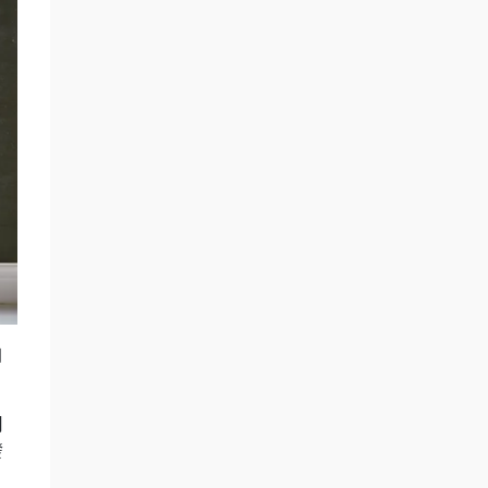
自
。
用
發