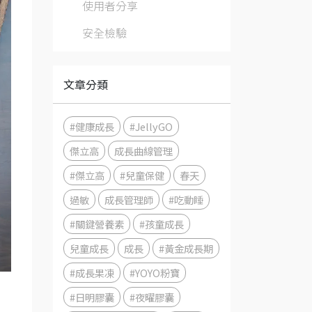
使用者分享
安全檢驗
文章分類
#健康成長
#JellyGO
傑立高
成長曲線管理
#傑立高
#兒童保健
春天
過敏
成長管理師
#吃動睡
#關鍵營養素
#孩童成長
兒童成長
成長
#黃金成長期
#成長果凍
#YOYO粉寶
#日明膠囊
#夜曜膠囊