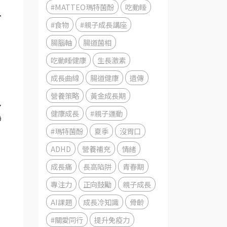
。
#MATTEO瑪特菌酚
吃動睡
骨
#食物
#親子成長講座
腸腦軸
腸道菌相
吃動睡健康
生長激素
成長曲線
腸道健康
遺傳
營養策略
黃金成長期
多
健康成長
#親子運動
為
#瑪特菌酚
夏季
沒胃口
ADHD
營養補充
情緒
成長痛
長高陷阱
青春期
專注力
正向鼓勵
親子成長
AI課題
成長冷知識
骨齡
#關愛同行
提升免疫力