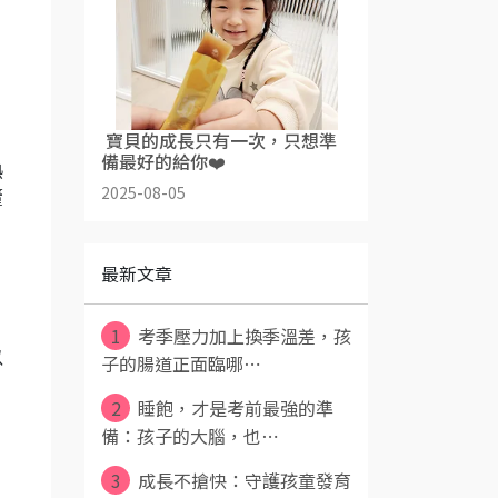
​ 寶貝的成長只有一次，只想準
備最好的給你❤️
熱
2025-08-05
釐
最新文章
1
考季壓力加上換季溫差，孩
以
子的腸道正面臨哪⋯
2
睡飽，才是考前最強的準
備：孩子的大腦，也⋯
3
成長不搶快：守護孩童發育